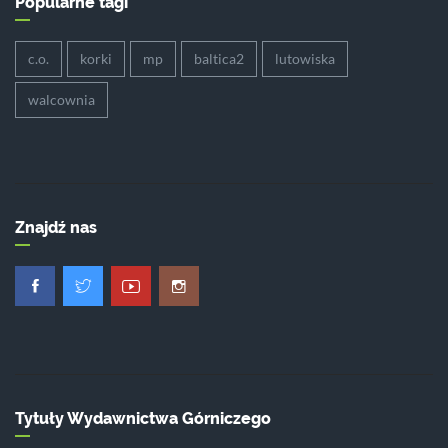
Popularne tagi
c.o.
korki
mp
baltica2
lutowiska
walcownia
Znajdź nas
Tytuły Wydawnictwa Górniczego