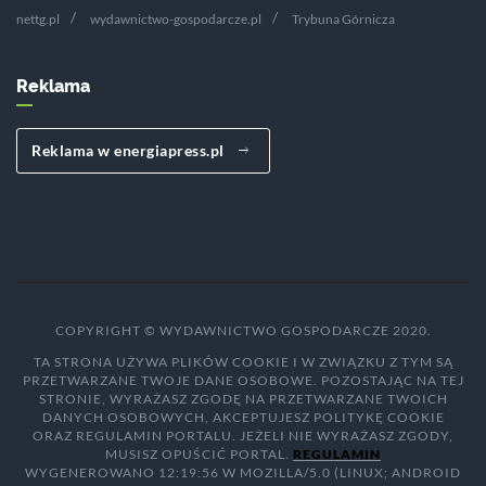
nettg.pl
wydawnictwo-gospodarcze.pl
Trybuna Górnicza
Reklama
Reklama w energiapress.pl
COPYRIGHT © WYDAWNICTWO GOSPODARCZE 2020.
TA STRONA UŻYWA PLIKÓW COOKIE I W ZWIĄZKU Z TYM SĄ
PRZETWARZANE TWOJE DANE OSOBOWE. POZOSTAJĄC NA TEJ
STRONIE, WYRAŻASZ ZGODĘ NA PRZETWARZANE TWOICH
DANYCH OSOBOWYCH, AKCEPTUJESZ POLITYKĘ COOKIE
ORAZ REGULAMIN PORTALU. JEŻELI NIE WYRAŻASZ ZGODY,
MUSISZ OPUŚCIĆ PORTAL.
REGULAMIN
WYGENEROWANO 12:19:56 W MOZILLA/5.0 (LINUX; ANDROID