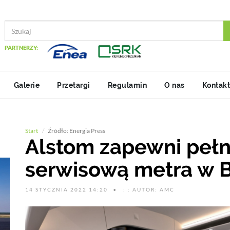
PARTNERZY:
Galerie
Przetargi
Regulamin
O nas
Kontakt
Start
Źródło: Energia Press
Alstom zapewni peł
serwisową metra w B
14 STYCZNIA 2022 14:20
: : AUTOR: AMC