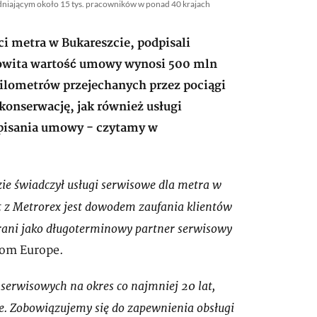
udniającym około 15 tys. pracowników w ponad 40 krajach
ci metra w Bukareszcie, podpisali
łkowita wartość umowy wynosi 500 mln
kilo­metrów przejechanych przez pociągi
on­ser­wację, jak również usługi
dpisania umowy - czytamy w
e świadczył usługi serwisowe dla metra w
t z Metrorex jest dowodem zaufania klientów
rani jako długoterminowy part­ner serwisowy
stom Europe.
erwisowych na okres co najmniej 20 lat,
e. Zobowiązujemy się do zapewnienia obsługi