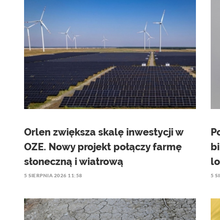
Orlen zwiększa skalę inwestycji w
P
OZE. Nowy projekt połączy farmę
b
słoneczną i wiatrową
l
5 SIERPNIA 2026 11:58
5 S