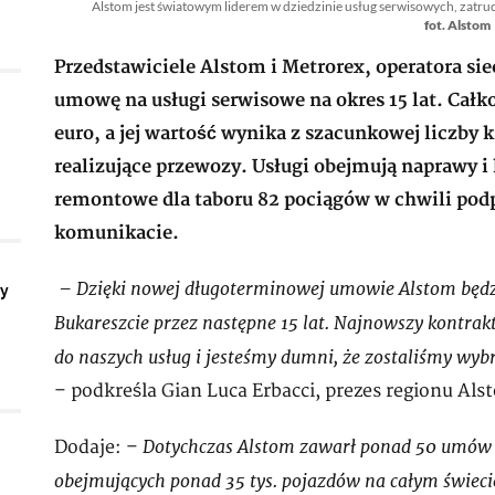
Alstom jest światowym liderem w dziedzinie usług serwisowych, zatr
fot. Alstom
Przedstawiciele Alstom i Metrorex, operatora sie
umowę na usługi serwisowe na okres 15 lat. Ca
euro, a jej wartość wynika z szacunkowej liczby 
realizujące przewozy. Usługi obejmują naprawy i k
remontowe dla taboru 82 pociągów w chwili po
komunikacie.
– Dzięki nowej długoterminowej umowie Alstom będzi
ły
Bukareszcie przez następne 15 lat. Najnowszy kontrak
do naszych usług i jesteśmy dumni, że zostaliśmy wyb
– podkreśla Gian Luca Erbacci, prezes regionu Al
Dotychczas Alstom zawarł ponad 50 umów s
Dodaje: –
obejmujących ponad 35 tys. pojazdów na całym świeci