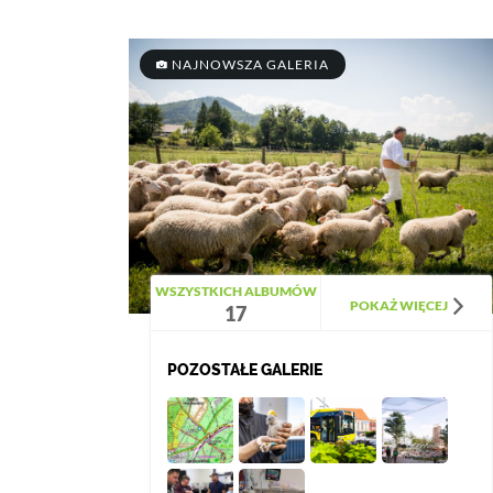
NAJNOWSZA GALERIA
WSZYSTKICH ALBUMÓW
POKAŻ WIĘCEJ
17
POZOSTAŁE GALERIE