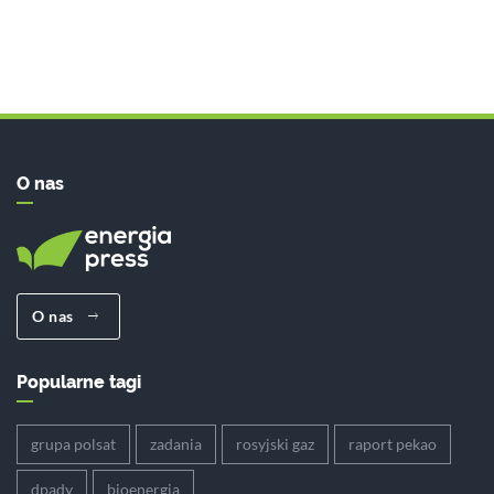
O nas
O nas
Popularne tagi
grupa polsat
zadania
rosyjski gaz
raport pekao
dpady
bioenergia