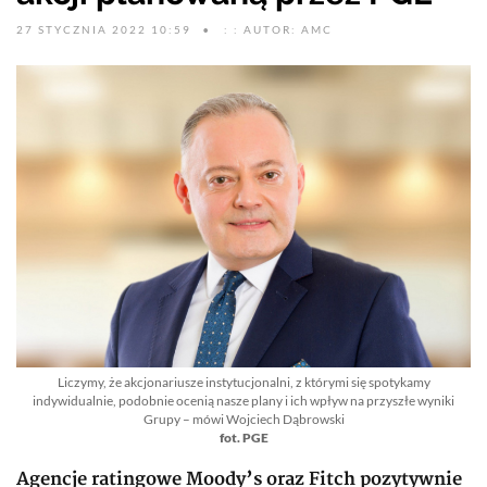
27 STYCZNIA 2022 10:59
: : AUTOR: AMC
Liczymy, że akcjonariusze instytucjonalni, z którymi się spotykamy
indywidualnie, podobnie ocenią nasze plany i ich wpływ na przyszłe wyniki
Grupy – mówi Wojciech Dąbrowski
fot. PGE
Agencje ratingowe Moody’s oraz Fitch pozytywnie