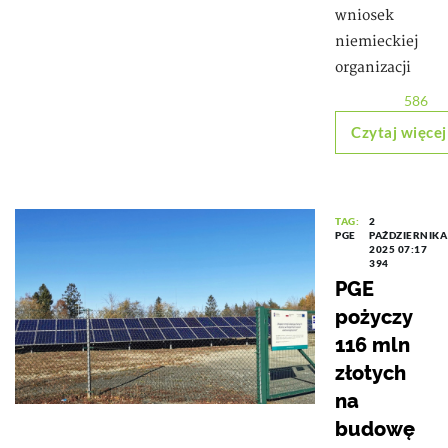
wniosek
niemieckiej
organizacji
586
Czytaj więcej
TAG:
2
PGE
PAŹDZIERNIKA
2025 07:17
394
PGE
pożyczy
116 mln
złotych
na
budowę