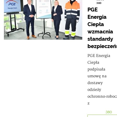
380
PGE
Energia
Ciepła
wzmacnia
standardy
bezpieczeń
PGE Energia
Ciepła
podpisała
umowę na
dostawy
odzieży
ochronno‑roboc
z
380