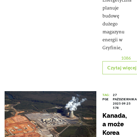
Energetyczna
planuje
budowę
dużego
magazynu
energii w
Gryfinie,
1086
Czytaj więcej
TAG:
27
PGE
PAŹDZIERNIKA
2025 09:25
578
Kanada,
a może
Korea