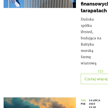
finansowyc
tarapatach
Duńska
spółka
Ørsted,
budująca na
Bałtyku
morską
farmę
wiatrową
723
Czytaj więcej
TAG:
14 LIPCA
PGE
2025
21:45