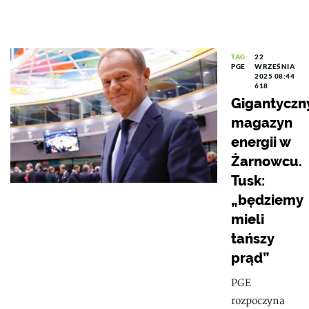
TAG:
22
PGE
WRZEŚNIA
2025 08:44
618
Gigantyczn
magazyn
energii w
Żarnowcu.
Tusk:
„będziemy
mieli
tańszy
prąd”
PGE
rozpoczyna