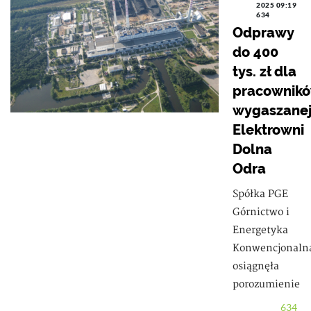
2025 09:19
634
Odprawy
do 400
tys. zł dla
pracownik
wygaszane
Elektrowni
Dolna
Odra
Spółka PGE
Górnictwo i
Energetyka
Konwencjonaln
osiągnęła
porozumienie
634