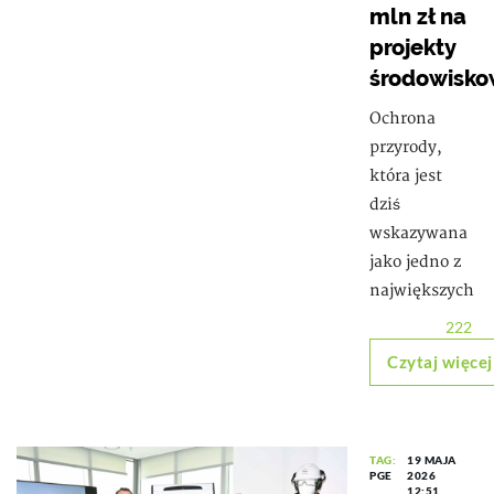
mln zł na
projekty
środowisk
Ochrona
przyrody,
która jest
dziś
wskazywana
jako jedno z
największych
222
Czytaj więcej
TAG:
19 MAJA
PGE
2026
12:51