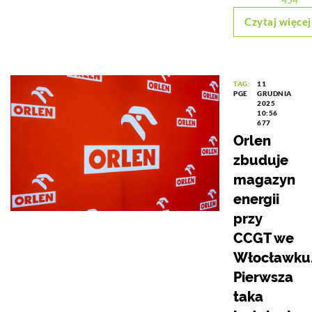
Czytaj więcej
TAG:
11
PGE
GRUDNIA
2025
10:56
677
Orlen
zbuduje
magazyn
energii
przy
CCGT we
Włocławku
Pierwsza
taka