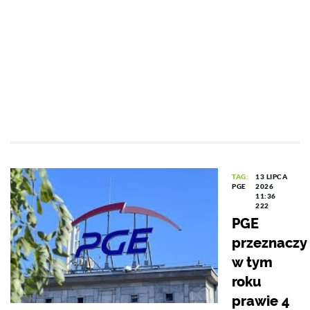
TAG:
13 LIPCA
PGE
2026
11:36
222
PGE
przeznaczy
w tym
roku
prawie 4