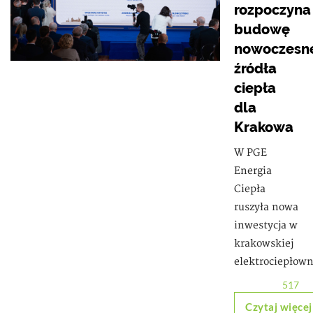
rozpoczyna
budowę
nowoczesn
źródła
ciepła
dla
Krakowa
W PGE
Energia
Ciepła
ruszyła nowa
inwestycja w
krakowskiej
elektrociepłown
517
Czytaj więcej