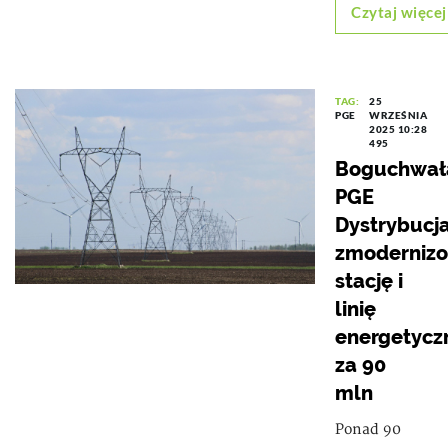
Czytaj więcej
TAG:
25
PGE
WRZEŚNIA
2025 10:28
495
Boguchwał
PGE
Dystrybucj
zmoderniz
stację i
linię
energetycz
za 90
mln
Ponad 90