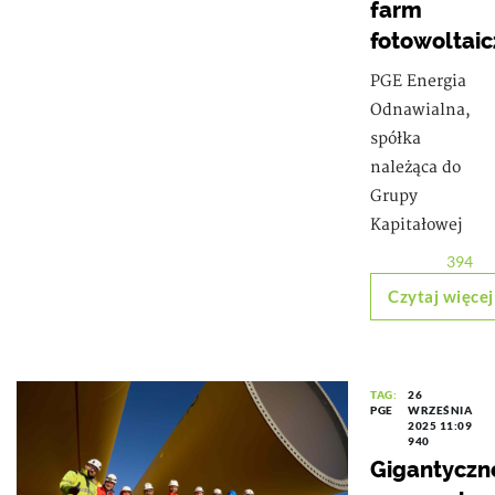
farm
fotowoltai
PGE Energia
Odnawialna,
spółka
należąca do
Grupy
Kapitałowej
394
Czytaj więcej
TAG:
26
PGE
WRZEŚNIA
2025 11:09
940
Gigantyczn