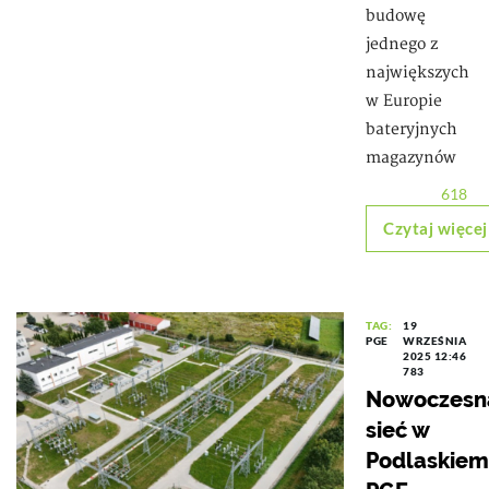
budowę
jednego z
największych
w Europie
bateryjnych
magazynów
618
Czytaj więcej
TAG:
19
PGE
WRZEŚNIA
2025 12:46
783
Nowoczesn
sieć w
Podlaskiem