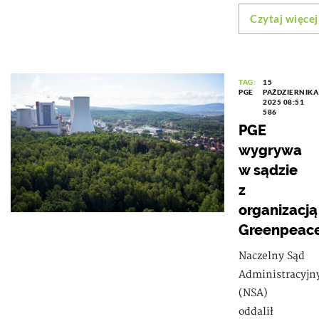
Czytaj więcej
TAG:
15
PGE
PAŹDZIERNIKA
2025 08:51
586
PGE
wygrywa
w sądzie
z
organizacją
Greenpeac
Naczelny Sąd
Administracyjn
(NSA)
oddalił