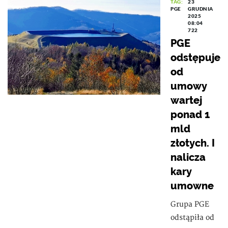
TAG:
23
PGE
GRUDNIA
2025
08:04
722
PGE
odstępuje
od
umowy
wartej
ponad 1
mld
złotych. I
nalicza
kary
umowne
Grupa PGE
odstąpiła od