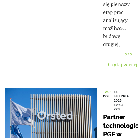
się pierwszy
etap prac
analizujący
możliwość
budowę
drugiej,
929
Czytaj więcej
TAG:
11
PGE
SIERPNIA
2025
19:43
723
Partner
technologi
PGE w