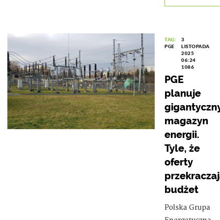
TAG:
3
PGE
LISTOPADA
2025
06:24
1086
PGE
planuje
gigantyczn
magazyn
energii.
Tyle, że
oferty
przekracza
budżet
Polska Grupa