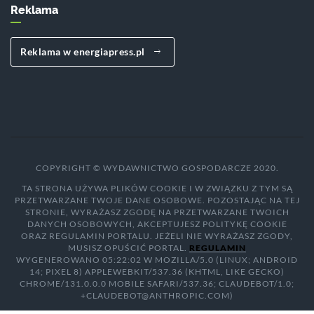
Reklama
Reklama w energiapress.pl
COPYRIGHT © WYDAWNICTWO GOSPODARCZE 2020.
TA STRONA UŻYWA PLIKÓW COOKIE I W ZWIĄZKU Z TYM SĄ
PRZETWARZANE TWOJE DANE OSOBOWE. POZOSTAJĄC NA TEJ
STRONIE, WYRAŻASZ ZGODĘ NA PRZETWARZANE TWOICH
DANYCH OSOBOWYCH, AKCEPTUJESZ POLITYKĘ COOKIE
ORAZ REGULAMIN PORTALU. JEŻELI NIE WYRAŻASZ ZGODY,
MUSISZ OPUŚCIĆ PORTAL.
REGULAMIN
WYGENEROWANO 05:22:02 W MOZILLA/5.0 (LINUX; ANDROID
14; PIXEL 8) APPLEWEBKIT/537.36 (KHTML, LIKE GECKO)
CHROME/131.0.0.0 MOBILE SAFARI/537.36; CLAUDEBOT/1.0;
+CLAUDEBOT@ANTHROPIC.COM)