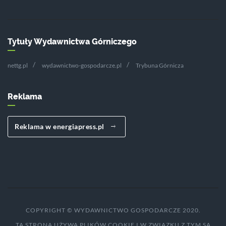
Tytuły Wydawnictwa Górniczego
nettg.pl
wydawnictwo-gospodarcze.pl
Trybuna Górnicza
Reklama
Reklama w energiapress.pl
COPYRIGHT © WYDAWNICTWO GOSPODARCZE 2020.
TA STRONA UŻYWA PLIKÓW COOKIE I W ZWIĄZKU Z TYM SĄ