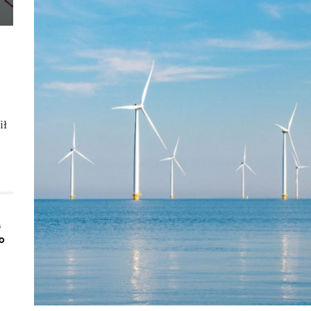
ił
ą
o