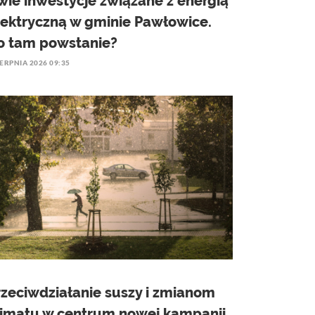
wie inwestycje związane z energią
lektryczną w gminie Pawłowice.
o tam powstanie?
IERPNIA 2026 09:35
rzeciwdziałanie suszy i zmianom
limatu w centrum nowej kampanii