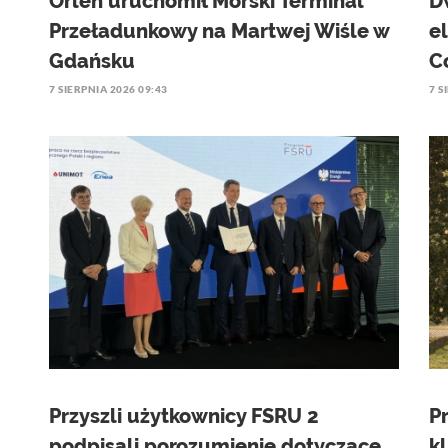
Orlen uruchomił Morski Terminal
D
Przeładunkowy na Martwej Wiśle w
e
Gdańsku
C
7 SIERPNIA 2026 09:43
7 S
Przyszli użytkownicy FSRU 2
P
podpisali porozumienie dotyczące
k