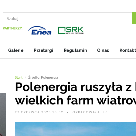
PARTNERZY:
Galerie
Przetargi
Regulamin
O nas
Kontakt
Start
Źródło: Polenergia
Polenergia ruszyła 
wielkich farm wiatr
27 CZERWCA 2025 18:52
OPRACOWAŁA: JK