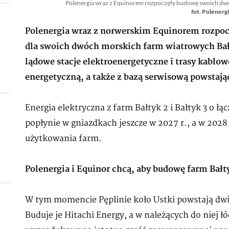
Polenergia wraz z Equinorem rozpoczęły budowę swoich dwóc
fot. Polenerg
Polenergia wraz z norwerskim Equinorem rozpoc
dla swoich dwóch morskich farm wiatrowych Bałty
lądowe stacje elektroenergetyczne i trasy kablow
energetyczną, a także z bazą serwisową powstają
Energia elektryczna z farm Bałtyk 2 i Bałtyk 3 o 
popłynie w gniazdkach jeszcze w 2027 r., a w 2028
użytkowania farm.
Polenergia i Equinor chcą, aby budowę farm Bałty
W tym momencie Pęplinie koło Ustki powstają dwi
Buduje je Hitachi Energy, a w należących do niej ł