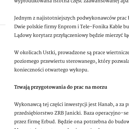
wyprodukowana istotna część zaawansowanej apara
Jednym z najistotniejszych podwykonawców prac b
Dwie polskie firmy Enprom i Tele-Fonika Kable bud
Lądowy korytarz przyłączeniowy będzie mierzyć łą
W okolicach Ustki, prowadzone są prace wiertnicz
poziomego przewiertu sterowanego, który pozwala
konieczności otwartego wykopu.
Trwają przygotowania do prac na morzu
Wykonawcą tej części inwestycji jest Hanab, a za 
przedsiębiorstwo ZRB Janicki. Baza operacyjno-s
przez firmę Erbud. Będzie ona potrzebna do budow