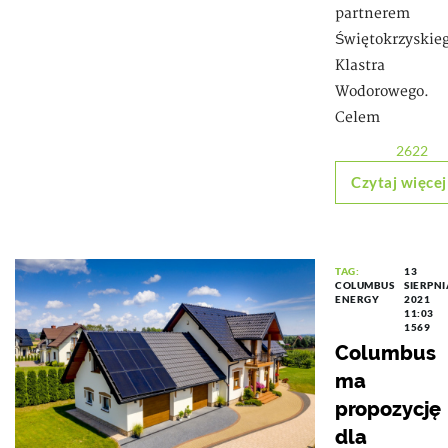
partnerem
Świętokrzyskie
Klastra
Wodorowego.
Celem
2622
Czytaj więcej
TAG:
13
COLUMBUS
SIERPNI
ENERGY
2021
11:03
1569
Columbus
ma
propozycję
dla