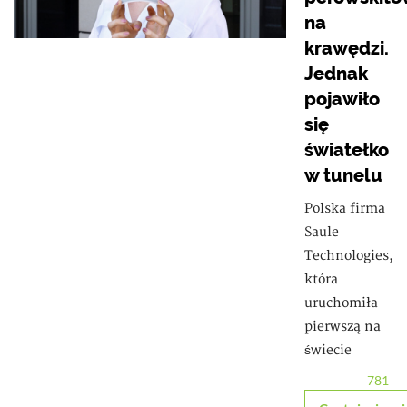
na
krawędzi.
Jednak
pojawiło
się
światełko
w tunelu
Polska firma
Saule
Technologies,
która
uruchomiła
pierwszą na
świecie
781