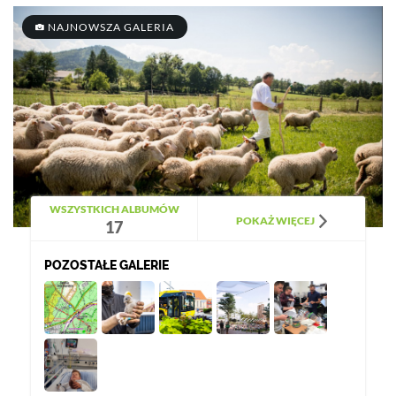
NAJNOWSZA GALERIA
WSZYSTKICH ALBUMÓW
POKAŻ WIĘCEJ
17
POZOSTAŁE GALERIE