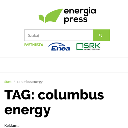
PARTNERZY:
Start
columbus energy
TAG: columbus
energy
Reklama