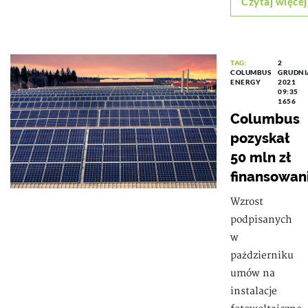
Czytaj więcej
TAG:
2
COLUMBUS
GRUDNI
ENERGY
2021
09:35
1656
Columbus
pozyskał
50 mln zł
finansowan
Wzrost
podpisanych
w
październiku
umów na
instalacje