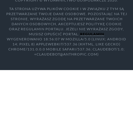
COPYRIGHT © WYDAWNICTWO GOSPODARCZE 2020.
TA STRONA UŻYWA PLIKÓW COOKIE I W ZWIĄZKU Z TYM SĄ
PRZETWARZANE TWOJE DANE OSOBOWE. POZOSTAJĄC NA TEJ
STRONIE, WYRAŻASZ ZGODĘ NA PRZETWARZANE TWOICH
DANYCH OSOBOWYCH, AKCEPTUJESZ POLITYKĘ COOKIE
ORAZ REGULAMIN PORTALU. JEŻELI NIE WYRAŻASZ ZGODY,
MUSISZ OPUŚCIĆ PORTAL.
REGULAMIN
WYGENEROWANO 18:56:07 W MOZILLA/5.0 (LINUX; ANDROID
14; PIXEL 8) APPLEWEBKIT/537.36 (KHTML, LIKE GECKO)
CHROME/131.0.0.0 MOBILE SAFARI/537.36; CLAUDEBOT/1.0;
+CLAUDEBOT@ANTHROPIC.COM)