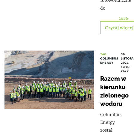
fotowoltaiczne
do
1656
Czytaj więcej
TAG:
30
COLUMBUS
LISTOP
ENERGY
2021
13:03
2622
Razem w
kierunku
zielonego
wodoru
Columbus
Energy
został