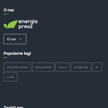
O nas
O nas
Popularne tagi
morskie wieże
ekosystem
owca
hulajnogi
ar
cobb
Znajdź nas