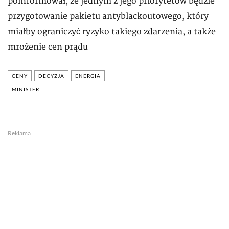
poinformował, że jednym z jego priorytetów będzie
przygotowanie pakietu antyblackoutowego, który
miałby ograniczyć ryzyko takiego zdarzenia, a także
mrożenie cen prądu
CENY
DECYZJA
ENERGIA
MINISTER
Reklama