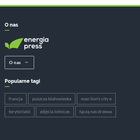
O nas
O nas
Popularne tagi
francja
puszcza białowieska
man lion’s city e
terytorialsi
zdjęcia lotnicze
łączą nas drzewa