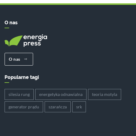
O nas
O nas
Popularne tagi
silesia rung
energetyka odnawialna
teoria motyla
generator prądu
szarańcza
srk