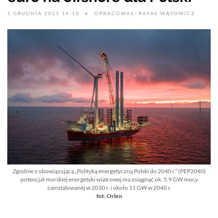
1 GRUDNIA 2025 14:10
OPRACOWAŁ: RAFAŁ WĄSOWICZ
Zgodnie z obowiązującą „Polityką energetyczną Polski do 2040 r.” (PEP2040)
potencjał morskiej energetyki wiatrowej ma osiągnąć ok. 5,9 GW mocy
zainstalowanej w 2030 r. i około 11 GW w 2040 r.
fot. Orlen