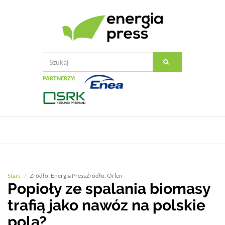
PARTNERZY:
Start
Źródło: Energia PressŹródło: Orlen
Popioły ze spalania biomasy
trafią jako nawóz na polskie
pola?