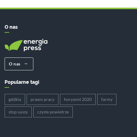
O nas
O nas
Popularne tagi
gddkia
prawo pracy
horyzont 2020
farmy
stop suszy
czyste powietrze