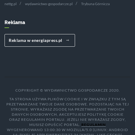
nettg.pl
wydawnictwo-gospodarcze.pl
Trybuna Górnicza
Reklama
Reklama w energiapress.pl
COPYRIGHT © WYDAWNICTWO GOSPODARCZE 2020.
TA STRONA UŻYWA PLIKÓW COOKIE I W ZWIĄZKU Z TYM SĄ
PRZETWARZANE TWOJE DANE OSOBOWE. POZOSTAJĄC NA TEJ
STRONIE, WYRAŻASZ ZGODĘ NA PRZETWARZANE TWOICH
DANYCH OSOBOWYCH, AKCEPTUJESZ POLITYKĘ COOKIE
ORAZ REGULAMIN PORTALU. JEŻELI NIE WYRAŻASZ ZGODY,
MUSISZ OPUŚCIĆ PORTAL.
REGULAMIN
WYGENEROWANO 13:00:30 W MOZILLA/5.0 (LINUX; ANDROID
14; PIXEL 8) APPLEWEBKIT/537.36 (KHTML, LIKE GECKO)