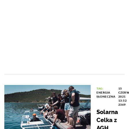
TAG:
15
ENERGIA
CZER
SŁONECZNA
2021
13:52
2369
Solarna
Celka z
AGH