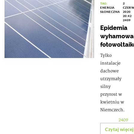
TAG:
2
ENERGIA
CZER
SŁONECZNA
2020
20:42
2409
Epidemia
wyhamowa
fotowoltaik
Tylko
instalacje
dachowe
utrzymały
silny
przyrost w
kwietniu w
Niemczech.
2409
Czytaj więcej