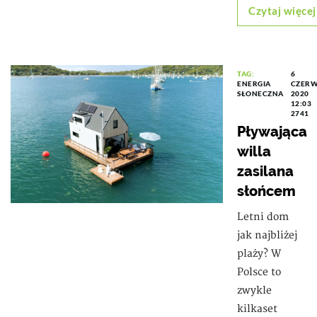
Czytaj więcej
TAG:
6
ENERGIA
CZER
SŁONECZNA
2020
12:03
2741
Pływająca
willa
zasilana
słońcem
Letni dom
jak najbliżej
plaży? W
Polsce to
zwykle
kilkaset