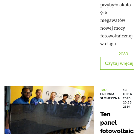
przybyło około
916
megawatów
nowej mocy
fotowoltaicznej
w ciągu
2080
Czytaj więcej
TAG:
13
ENERGIA
LIPCA
SŁONECZNA
2020
20:55
2894
Ten
panel
fotowoltaic