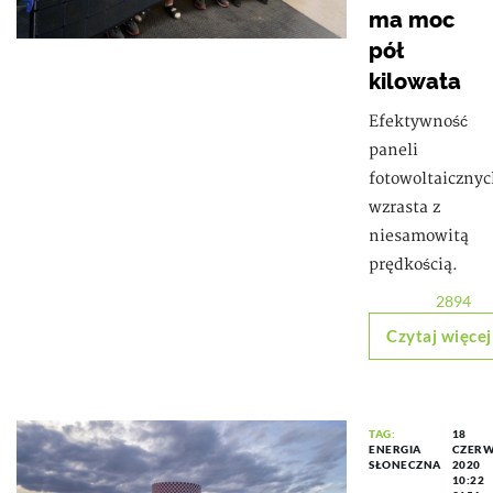
ma moc
pół
kilowata
Efektywność
paneli
fotowoltaiczny
wzrasta z
niesamowitą
prędkością.
2894
Czytaj więcej
TAG:
18
ENERGIA
CZER
SŁONECZNA
2020
10:22