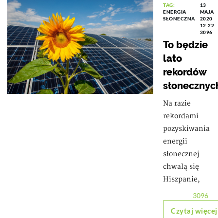
TAG:
13
ENERGIA
MAJA
SŁONECZNA
2020
12:22
3096
To będzie
lato
rekordów
słonecznyc
Na razie
rekordami
pozyskiwania
energii
słonecznej
chwalą się
Hiszpanie,
3096
Czytaj więcej