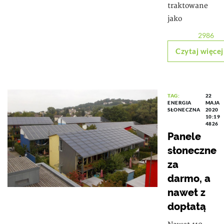
traktowane
jako
2986
Czytaj więcej
TAG:
22
ENERGIA
MAJA
SŁONECZNA
2020
10:19
4826
Panele
słoneczne
za
darmo, a
nawet z
dopłatą