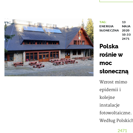
TAG:
13
ENERGIA
MAJA
SŁONECZNA
2020
10:33
2471
Polska
rośnie w
moc
słoneczną
Wzrost mimo
epidemii i
kolejne
instalacje
fotowoltaiczne.
Według Polskic
2471