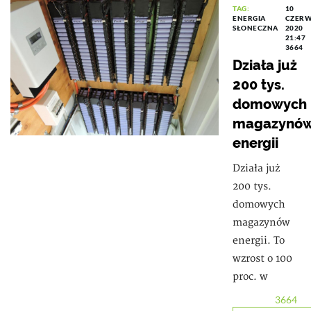
TAG:
10
ENERGIA
CZER
SŁONECZNA
2020
21:47
3664
Działa już
200 tys.
domowych
magazynó
energii
Działa już
200 tys.
domowych
magazynów
energii. To
wzrost o 100
proc. w
3664