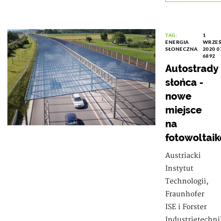
TAG:
1
ENERGIA
WRZEŚ
SŁONECZNA
2020 0
6892
Autostrady
słońca -
nowe
miejsce
na
fotowoltaik
Austriacki
Instytut
Technologii,
Fraunhofer
ISE i Forster
Industrietechni