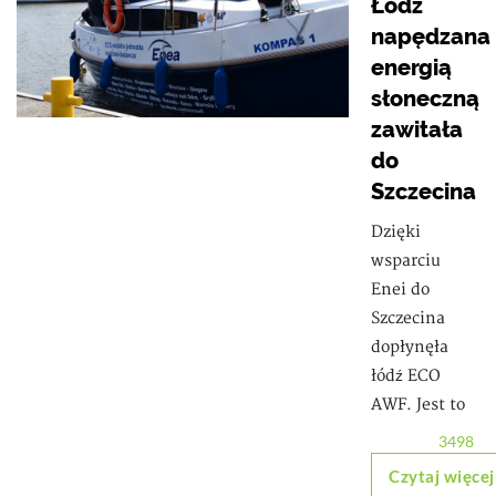
Łódź
napędzana
energią
słoneczną
zawitała
do
Szczecina
Dzięki
wsparciu
Enei do
Szczecina
dopłynęła
łódź ECO
AWF. Jest to
3498
Czytaj więcej