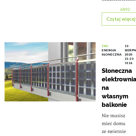
6892
Czytaj więcej
TAG:
13
ENERGIA
SIERPN
SŁONECZNA
2020
21:23
3116
Słoneczna
elektrowni
na
własnym
balkonie
Nie musisz
mieć domu
ze świetnie