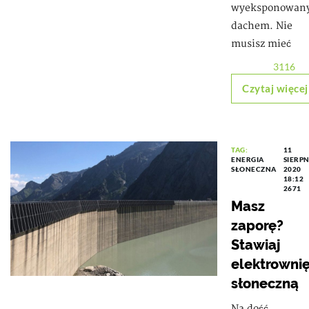
wyeksponowan
dachem. Nie
musisz mieć
3116
Czytaj więcej
TAG:
11
ENERGIA
SIERPN
SŁONECZNA
2020
18:12
2671
Masz
zaporę?
Stawiaj
elektrowni
słoneczną
Na dość