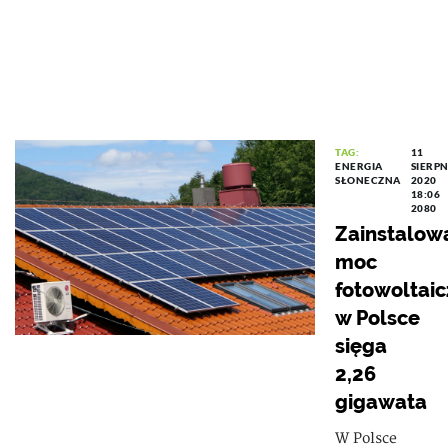
TAG:
11
ENERGIA
SIERPN
SŁONECZNA
2020
18:06
2080
Zainstalow
moc
fotowoltai
w Polsce
sięga
2,26
gigawata
W Polsce