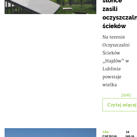
słońce
zasili
oczyszczaln
ścieków
Na terenie
Oczyszczalni
Ścieków
„Hajdów” w
Lublinie
powstaje
wielka
2640
Czytaj więcej
TAG:
18
ENERGIA
MAJA