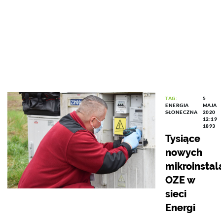
TAG:
5
ENERGIA
MAJA
SŁONECZNA
2020
12:19
1893
Tysiące
nowych
mikroinstala
OZE w
sieci
Energi