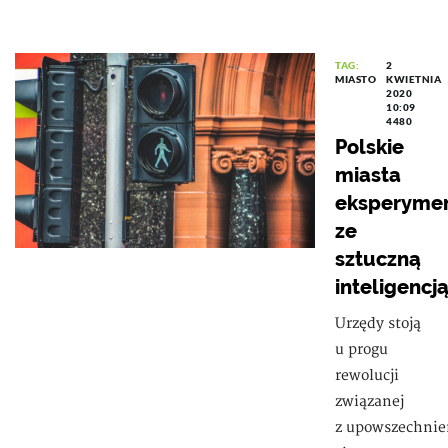
TAG:
2
MIASTO
KWIETNIA
2020
10:09
4480
Polskie
miasta
eksperymen
ze
sztuczną
inteligencj
Urzędy stoją
u progu
rewolucji
związanej
z upowszechni