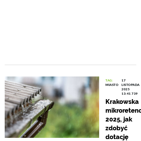
TAG:
17
MIASTO
LISTOPADA
2025
13:41
739
Krakowska
mikroretenc
2025, jak
zdobyć
dotację