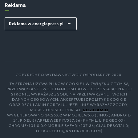
Reklama
Reklama w energiapress.pl
COPYRIGHT © WYDAWNICTWO GOSPODARCZE 2020.
TA STRONA UŻYWA PLIKÓW COOKIE I W ZWIĄZKU Z TYM SĄ
PRZETWARZANE TWOJE DANE OSOBOWE. POZOSTAJĄC NA TEJ
STRONIE, WYRAŻASZ ZGODĘ NA PRZETWARZANE TWOICH
DANYCH OSOBOWYCH, AKCEPTUJESZ POLITYKĘ COOKIE
ORAZ REGULAMIN PORTALU. JEŻELI NIE WYRAŻASZ ZGODY,
MUSISZ OPUŚCIĆ PORTAL.
REGULAMIN
WYGENEROWANO 14:26:02 W MOZILLA/5.0 (LINUX; ANDROID
14; PIXEL 8) APPLEWEBKIT/537.36 (KHTML, LIKE GECKO)
CHROME/131.0.0.0 MOBILE SAFARI/537.36; CLAUDEBOT/1.0;
+CLAUDEBOT@ANTHROPIC.COM)