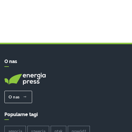
O nas
O nas
Popularne tagi
agencja
szwecja
ptak
powódź