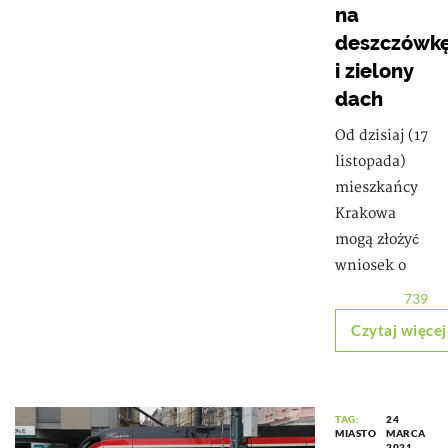
na
deszczówk
i zielony
dach
Od dzisiaj (17
listopada)
mieszkańcy
Krakowa
mogą złożyć
wniosek o
739
Czytaj więcej
TAG:
24
MIASTO
MARCA
2021