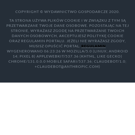
COPYRIGHT © WYDAWNICTWO GOSPODARCZE 2020.
TA STRONA UŻYWA PLIKÓW COOKIE I W ZWIĄZKU Z TYM SĄ
PRZETWARZANE TWOJE DANE OSOBOWE. POZOSTAJĄC NA TEJ
STRONIE, WYRAŻASZ ZGODĘ NA PRZETWARZANE TWOICH
DANYCH OSOBOWYCH, AKCEPTUJESZ POLITYKĘ COOKIE
ORAZ REGULAMIN PORTALU. JEŻELI NIE WYRAŻASZ ZGODY,
MUSISZ OPUŚCIĆ PORTAL.
REGULAMIN
WYGENEROWANO 06:23:26 W MOZILLA/5.0 (LINUX; ANDROID
14; PIXEL 8) APPLEWEBKIT/537.36 (KHTML, LIKE GECKO)
CHROME/131.0.0.0 MOBILE SAFARI/537.36; CLAUDEBOT/1.0;
+CLAUDEBOT@ANTHROPIC.COM)