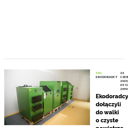
TAG:
24
EKODORADCY
CZE
2020
09:5
2090
Ekodoradcy
dołączyli
do walki
o czyste