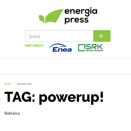
PARTNERZY:
Start
powerup!
TAG: powerup!
Reklama