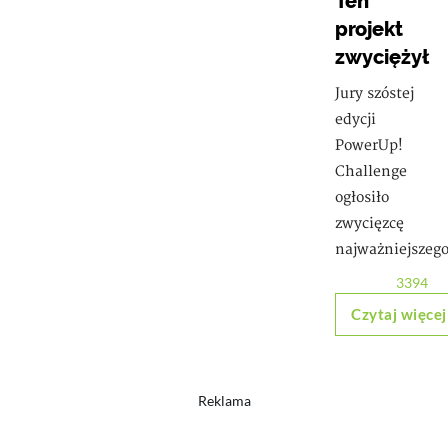
Ten
projekt
zwyciężył
Jury szóstej
edycji
PowerUp!
Challenge
ogłosiło
zwycięzcę
najważniejszeg
3394
Czytaj więcej
Reklama