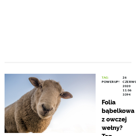
TAG:
26
POWERUP!
CZERW
2020
11:06
3394
Folia
bąbelkowa
z owczej
wełny?