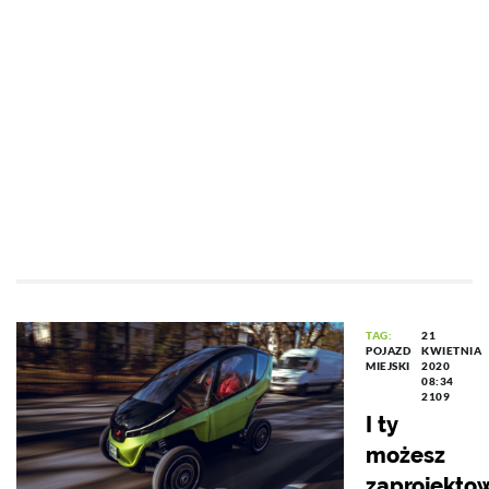
TAG:
21
POJAZD
KWIETNIA
MIEJSKI
2020
08:34
2109
I ty
możesz
zaprojekto