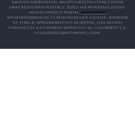
DANYCH OSOBOWYCH, AKCEPTUJESZ POLITYKĘ COOKIE
ORAZ REGULAMIN PORTALU. JEŻELI NIE WYRAŻASZ ZGODY,
MUSISZ OPUŚCIĆ PORTAL.
REGULAMIN
WYGENEROWANO 03:17:49 W MOZILLA/5.0 (LINUX; ANDROID
14; PIXEL 8) APPLEWEBKIT/537.36 (KHTML, LIKE GECKO)
CHROME/131.0.0.0 MOBILE SAFARI/537.36; CLAUDEBOT/1.0;
+CLAUDEBOT@ANTHROPIC.COM)