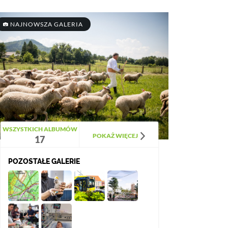
NAJNOWSZA GALERIA
WSZYSTKICH ALBUMÓW
POKAŻ WIĘCEJ
17
POZOSTAŁE GALERIE