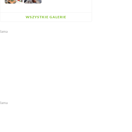
WSZYSTKIE GALERIE
klama
klama