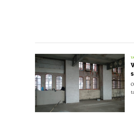
T
W
O
t