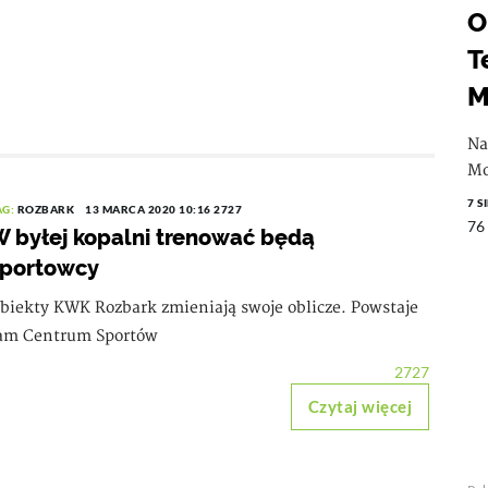
O
T
M
Na
Mo
7 S
AG:
ROZBARK
13 MARCA 2020 10:16
2727
76
 byłej kopalni trenować będą
sportowcy
biekty KWK Rozbark zmieniają swoje oblicze. Powstaje
am Centrum Sportów
2727
Czytaj więcej