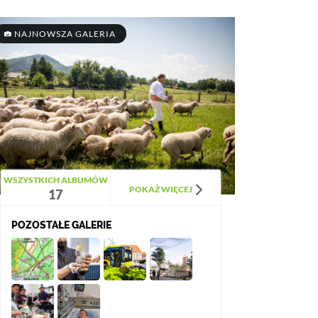
NAJNOWSZA GALERIA
WSZYSTKICH ALBUMÓW
POKAŻ WIĘCEJ
17
POZOSTAŁE GALERIE