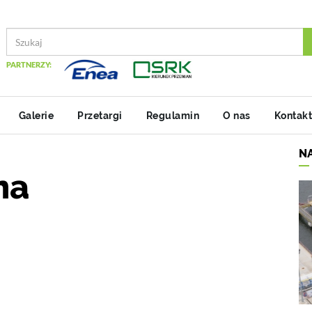
PARTNERZY:
Galerie
Przetargi
Regulamin
O nas
Kontakt
N
na