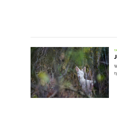
T
J
W
t