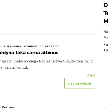
O
T
M
Na
Mo
7 S
AG:
BIAŁA SARNA
9 GRUDNIA 2020 09:25
6707
12
edyna taka sarna albinos
 lasach białostockiego Nadleśnictwa Giżycko żyje ok. 2
ys. saren. Jednak
6707
Czytaj więcej
Reklama