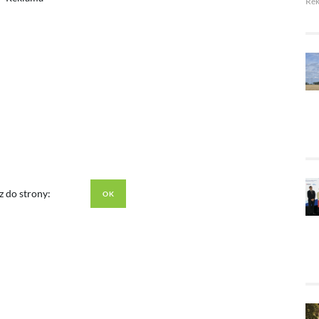
Re
z do strony: