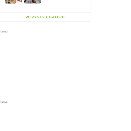
WSZYSTKIE GALERIE
klama
klama