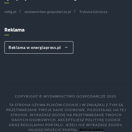
nettg.pl
wydawnictwo-gospodarcze.pl
Trybuna Górnicza
Reklama
Reklama w energiapress.pl
COPYRIGHT © WYDAWNICTWO GOSPODARCZE 2020.
TA STRONA UŻYWA PLIKÓW COOKIE I W ZWIĄZKU Z TYM SĄ
PRZETWARZANE TWOJE DANE OSOBOWE. POZOSTAJĄC NA TEJ
STRONIE, WYRAŻASZ ZGODĘ NA PRZETWARZANE TWOICH
DANYCH OSOBOWYCH, AKCEPTUJESZ POLITYKĘ COOKIE
ORAZ REGULAMIN PORTALU. JEŻELI NIE WYRAŻASZ ZGODY,
MUSISZ OPUŚCIĆ PORTAL.
REGULAMIN