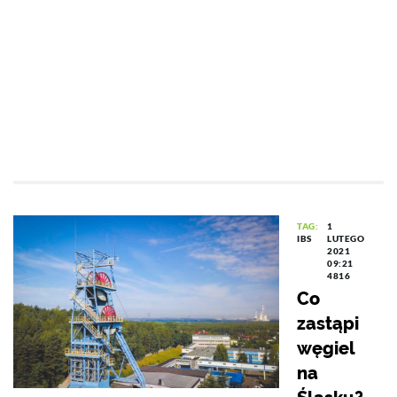
TAG:
1
IBS
LUTEGO
2021
09:21
4816
Co
zastąpi
węgiel
na