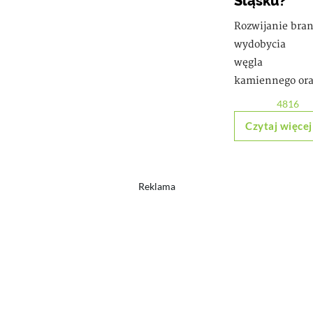
Śląsku?
Rozwijanie bra
wydobycia
węgla
kamiennego ora
4816
Czytaj więcej
Reklama