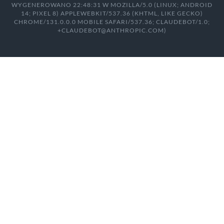
WYGENEROWANO 22:48:31 W MOZILLA/5.0 (LINUX; ANDROID
14; PIXEL 8) APPLEWEBKIT/537.36 (KHTML, LIKE GECKO)
CHROME/131.0.0.0 MOBILE SAFARI/537.36; CLAUDEBOT/1.0;
+CLAUDEBOT@ANTHROPIC.COM)