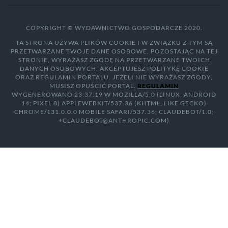
COPYRIGHT © WYDAWNICTWO GOSPODARCZE 2020.
TA STRONA UŻYWA PLIKÓW COOKIE I W ZWIĄZKU Z TYM SĄ
PRZETWARZANE TWOJE DANE OSOBOWE. POZOSTAJĄC NA TEJ
STRONIE, WYRAŻASZ ZGODĘ NA PRZETWARZANE TWOICH
DANYCH OSOBOWYCH, AKCEPTUJESZ POLITYKĘ COOKIE
ORAZ REGULAMIN PORTALU. JEŻELI NIE WYRAŻASZ ZGODY,
MUSISZ OPUŚCIĆ PORTAL.
REGULAMIN
WYGENEROWANO 23:37:19 W MOZILLA/5.0 (LINUX; ANDROID
14; PIXEL 8) APPLEWEBKIT/537.36 (KHTML, LIKE GECKO)
CHROME/131.0.0.0 MOBILE SAFARI/537.36; CLAUDEBOT/1.0;
+CLAUDEBOT@ANTHROPIC.COM)