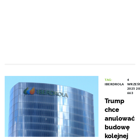
TAG:
4
IBERDROLA
WRZEŚ
2025 20
663
Trump
chce
anulować
budowę
kolejnej