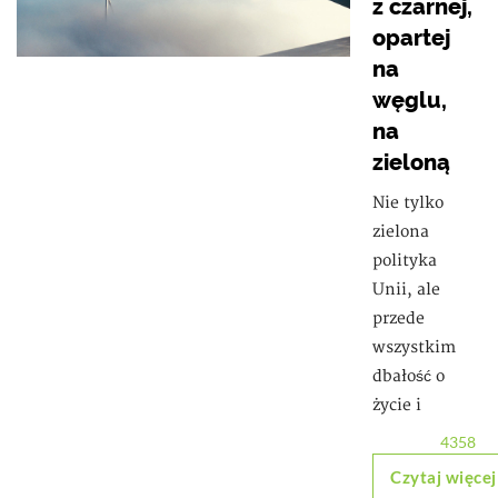
z czarnej,
opartej
na
węglu,
na
zieloną
Nie tylko
zielona
polityka
Unii, ale
przede
wszystkim
dbałość o
życie i
4358
Czytaj więcej