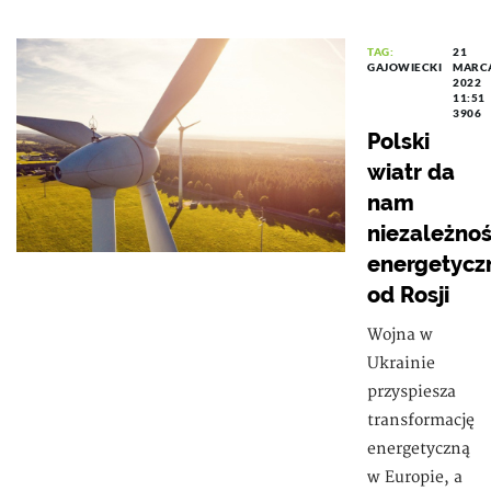
TAG:
21
GAJOWIECKI
MARC
2022
11:51
3906
Polski
wiatr da
nam
niezależno
energetycz
od Rosji
Wojna w
Ukrainie
przyspiesza
transformację
energetyczną
w Europie, a