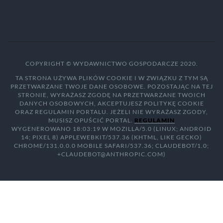
COPYRIGHT © WYDAWNICTWO GOSPODARCZE 2020.
TA STRONA UŻYWA PLIKÓW COOKIE I W ZWIĄZKU Z TYM SĄ
PRZETWARZANE TWOJE DANE OSOBOWE. POZOSTAJĄC NA TEJ
STRONIE, WYRAŻASZ ZGODĘ NA PRZETWARZANE TWOICH
DANYCH OSOBOWYCH, AKCEPTUJESZ POLITYKĘ COOKIE
ORAZ REGULAMIN PORTALU. JEŻELI NIE WYRAŻASZ ZGODY,
MUSISZ OPUŚCIĆ PORTAL.
REGULAMIN
WYGENEROWANO 18:03:19 W MOZILLA/5.0 (LINUX; ANDROID
14; PIXEL 8) APPLEWEBKIT/537.36 (KHTML, LIKE GECKO)
CHROME/131.0.0.0 MOBILE SAFARI/537.36; CLAUDEBOT/1.0;
+CLAUDEBOT@ANTHROPIC.COM)