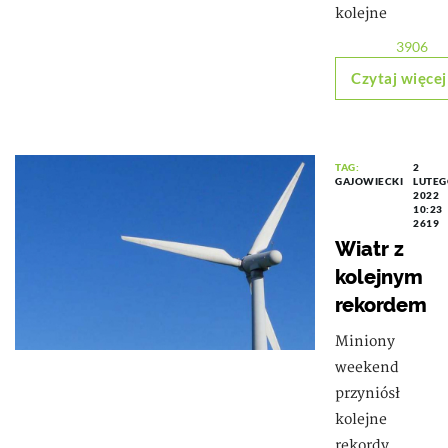
kolejne
3906
Czytaj więcej
TAG:
2
GAJOWIECKI
LUTEG
2022
10:23
2619
Wiatr z
kolejnym
rekordem
Miniony
weekend
przyniósł
kolejne
rekordy