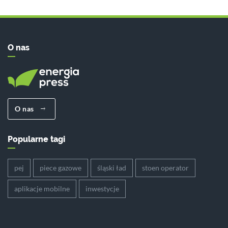
O nas
O nas
Popularne tagi
pej
piece gazowe
śląski ład
stoen operator
aplikacje mobilne
inwestycje