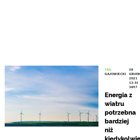
TAG:
28
GAJOWIECKI
GRUD
2021
12:31
3897
Energia z
wiatru
potrzebna
bardziej
niż
kiedykolwi