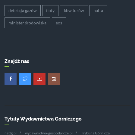
detekcja gazów
floty
kbw turów
nafta
minister środowiska
eos
Znajdź nas
Tytuły Wydawnictwa Górniczego
nettg.pl
wydawnictwo-gospodarcze.pl
Trybuna Górnicza