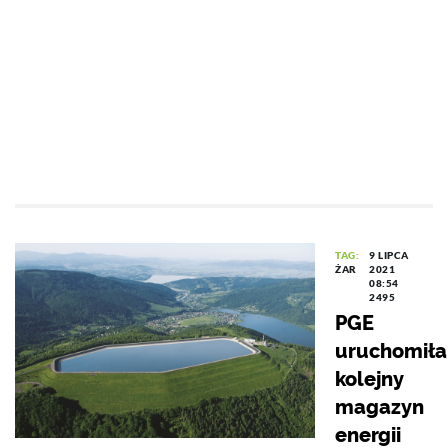
TAG:
9 LIPCA
ŻAR
2021
08:54
2495
PGE
uruchomiła
kolejny
magazyn
energii