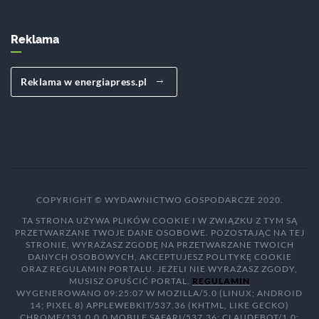
Reklama
Reklama w energiapress.pl
COPYRIGHT © WYDAWNICTWO GOSPODARCZE 2020.
TA STRONA UŻYWA PLIKÓW COOKIE I W ZWIĄZKU Z TYM SĄ
PRZETWARZANE TWOJE DANE OSOBOWE. POZOSTAJĄC NA TEJ
STRONIE, WYRAŻASZ ZGODĘ NA PRZETWARZANE TWOICH
DANYCH OSOBOWYCH, AKCEPTUJESZ POLITYKĘ COOKIE
ORAZ REGULAMIN PORTALU. JEŻELI NIE WYRAŻASZ ZGODY,
MUSISZ OPUŚCIĆ PORTAL.
REGULAMIN
WYGENEROWANO 09:25:07 W MOZILLA/5.0 (LINUX; ANDROID
14; PIXEL 8) APPLEWEBKIT/537.36 (KHTML, LIKE GECKO)
CHROME/131.0.0.0 MOBILE SAFARI/537.36; CLAUDEBOT/1.0;