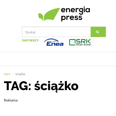
PARTNERZY:
Start
ściążko
TAG: ściążko
Reklama