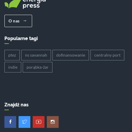
O nas
Popularne tagi
ptez
ns savannah
dofinansowanie
centralny port
indie
porąbka-żar
Znajdź nas