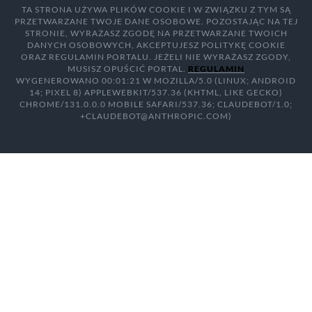
TA STRONA UŻYWA PLIKÓW COOKIE I W ZWIĄZKU Z TYM SĄ
PRZETWARZANE TWOJE DANE OSOBOWE. POZOSTAJĄC NA TEJ
STRONIE, WYRAŻASZ ZGODĘ NA PRZETWARZANE TWOICH
DANYCH OSOBOWYCH, AKCEPTUJESZ POLITYKĘ COOKIE
ORAZ REGULAMIN PORTALU. JEŻELI NIE WYRAŻASZ ZGODY,
MUSISZ OPUŚCIĆ PORTAL.
REGULAMIN
WYGENEROWANO 00:01:21 W MOZILLA/5.0 (LINUX; ANDROID
14; PIXEL 8) APPLEWEBKIT/537.36 (KHTML, LIKE GECKO)
CHROME/131.0.0.0 MOBILE SAFARI/537.36; CLAUDEBOT/1.0;
+CLAUDEBOT@ANTHROPIC.COM)