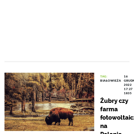
TAG:
16
BIAŁOWIEŻA
GRUD
2022
17:27
1835
Żubry czy
farma
fotowoltai
na