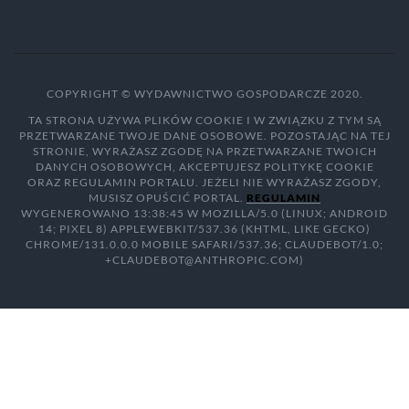
COPYRIGHT © WYDAWNICTWO GOSPODARCZE 2020.
TA STRONA UŻYWA PLIKÓW COOKIE I W ZWIĄZKU Z TYM SĄ
PRZETWARZANE TWOJE DANE OSOBOWE. POZOSTAJĄC NA TEJ
STRONIE, WYRAŻASZ ZGODĘ NA PRZETWARZANE TWOICH
DANYCH OSOBOWYCH, AKCEPTUJESZ POLITYKĘ COOKIE
ORAZ REGULAMIN PORTALU. JEŻELI NIE WYRAŻASZ ZGODY,
MUSISZ OPUŚCIĆ PORTAL.
REGULAMIN
WYGENEROWANO 13:38:45 W MOZILLA/5.0 (LINUX; ANDROID
14; PIXEL 8) APPLEWEBKIT/537.36 (KHTML, LIKE GECKO)
CHROME/131.0.0.0 MOBILE SAFARI/537.36; CLAUDEBOT/1.0;
+CLAUDEBOT@ANTHROPIC.COM)