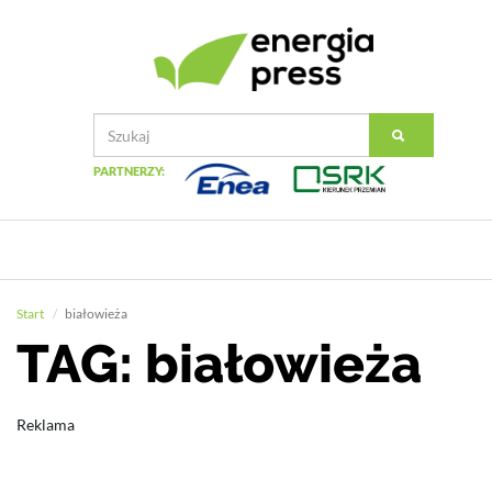
PARTNERZY:
Start
białowieża
TAG: białowieża
Reklama