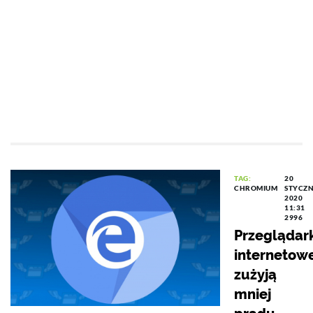
TAG:
20
CHROMIUM
STYCZN
2020
11:31
2996
Przeglądark
internetow
zużyją
mniej