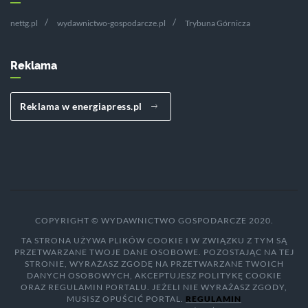
nettg.pl
wydawnictwo-gospodarcze.pl
Trybuna Górnicza
Reklama
Reklama w energiapress.pl
COPYRIGHT © WYDAWNICTWO GOSPODARCZE 2020.
TA STRONA UŻYWA PLIKÓW COOKIE I W ZWIĄZKU Z TYM SĄ
PRZETWARZANE TWOJE DANE OSOBOWE. POZOSTAJĄC NA TEJ
STRONIE, WYRAŻASZ ZGODĘ NA PRZETWARZANE TWOICH
DANYCH OSOBOWYCH, AKCEPTUJESZ POLITYKĘ COOKIE
ORAZ REGULAMIN PORTALU. JEŻELI NIE WYRAŻASZ ZGODY,
MUSISZ OPUŚCIĆ PORTAL.
REGULAMIN