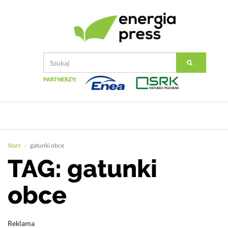
PARTNERZY:
Start
gatunki obce
TAG: gatunki
obce
Reklama