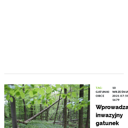
TAG:
10
GATUNKI
WRZEŚNI
OBCE
2021 07:5
1679
Wprowadza
inwazyjny
gatunek