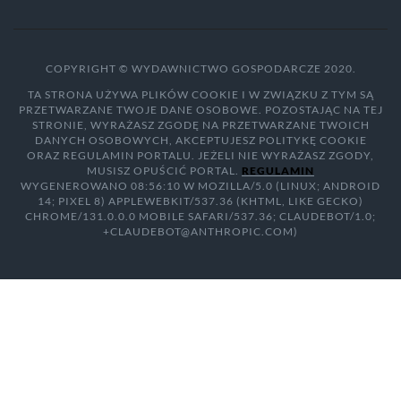
COPYRIGHT © WYDAWNICTWO GOSPODARCZE 2020.
TA STRONA UŻYWA PLIKÓW COOKIE I W ZWIĄZKU Z TYM SĄ
PRZETWARZANE TWOJE DANE OSOBOWE. POZOSTAJĄC NA TEJ
STRONIE, WYRAŻASZ ZGODĘ NA PRZETWARZANE TWOICH
DANYCH OSOBOWYCH, AKCEPTUJESZ POLITYKĘ COOKIE
ORAZ REGULAMIN PORTALU. JEŻELI NIE WYRAŻASZ ZGODY,
MUSISZ OPUŚCIĆ PORTAL.
REGULAMIN
WYGENEROWANO 08:56:10 W MOZILLA/5.0 (LINUX; ANDROID
14; PIXEL 8) APPLEWEBKIT/537.36 (KHTML, LIKE GECKO)
CHROME/131.0.0.0 MOBILE SAFARI/537.36; CLAUDEBOT/1.0;
+CLAUDEBOT@ANTHROPIC.COM)