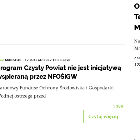
O
T
M
Na
Mo
7 S
AG:
MURATOR
17 LUTEGO 2022 12:38
2398
12
rogram Czysty Powiat nie jest inicjatywą
wspieraną przez NFOŚiGW
arodowy Fundusz Ochrony Środowiska i Gospodarki
odnej ostrzega przed
2398
Czytaj więcej