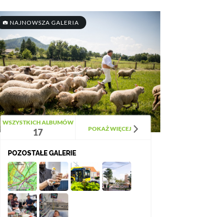
NAJNOWSZA GALERIA
WSZYSTKICH ALBUMÓW
POKAŻ WIĘCEJ
17
POZOSTAŁE GALERIE