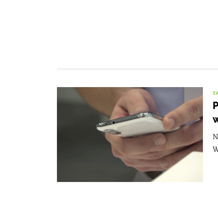
T
P
N
W