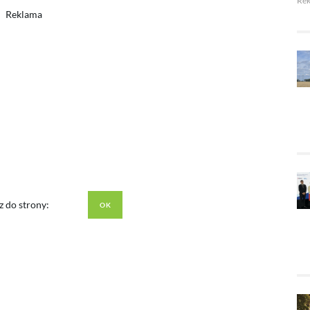
Re
Reklama
z do strony: