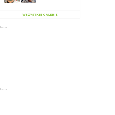
WSZYSTKIE GALERIE
klama
klama