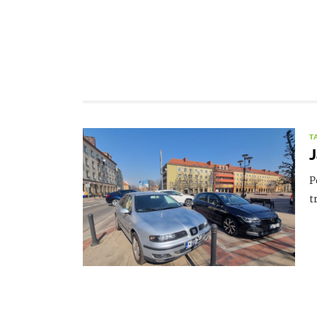
T
J
P
t