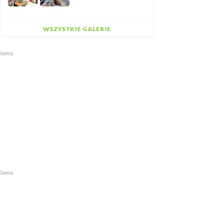
WSZYSTKIE GALERIE
klama
klama