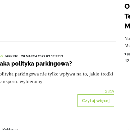
O
T
M
Na
Mo
7 S
AG:
PARKING
28 MARCA 2022 09:19
3319
42
aka polityka parkingowa?
olityka parkingowa nie tylko wpływa na to, jakie środki
ransportu wybieramy
3319
Czytaj więcej
Reklama