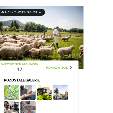
NAJNOWSZA GALERIA
WSZYSTKICH ALBUMÓW
POKAŻ WIĘCEJ
17
POZOSTAŁE GALERIE