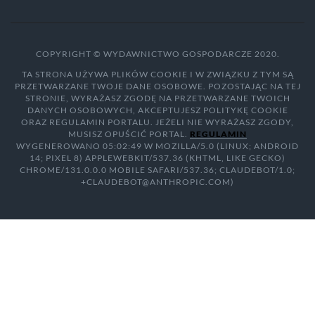
COPYRIGHT © WYDAWNICTWO GOSPODARCZE 2020.
TA STRONA UŻYWA PLIKÓW COOKIE I W ZWIĄZKU Z TYM SĄ
PRZETWARZANE TWOJE DANE OSOBOWE. POZOSTAJĄC NA TEJ
STRONIE, WYRAŻASZ ZGODĘ NA PRZETWARZANE TWOICH
DANYCH OSOBOWYCH, AKCEPTUJESZ POLITYKĘ COOKIE
ORAZ REGULAMIN PORTALU. JEŻELI NIE WYRAŻASZ ZGODY,
MUSISZ OPUŚCIĆ PORTAL.
REGULAMIN
WYGENEROWANO 05:02:49 W MOZILLA/5.0 (LINUX; ANDROID
14; PIXEL 8) APPLEWEBKIT/537.36 (KHTML, LIKE GECKO)
CHROME/131.0.0.0 MOBILE SAFARI/537.36; CLAUDEBOT/1.0;
+CLAUDEBOT@ANTHROPIC.COM)