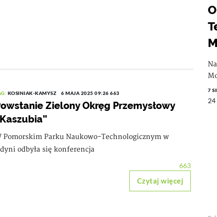
O
T
M
Na
Mo
7 S
AG:
KOSINIAK-KAMYSZ
6 MAJA 2025 09:26
663
24
owstanie Zielony Okręg Przemysłowy
Kaszubia”
 Pomorskim Parku Naukowo-Technologicznym w
dyni odbyła się konferencja
663
Czytaj więcej