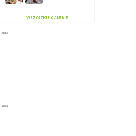
WSZYSTKIE GALERIE
klama
klama