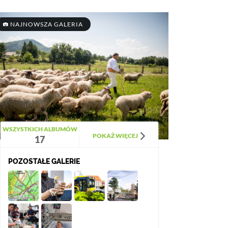
NAJNOWSZA GALERIA
WSZYSTKICH ALBUMÓW
POKAŻ WIĘCEJ
17
POZOSTAŁE GALERIE