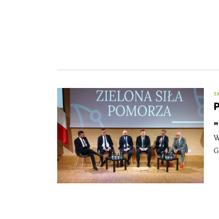
T
P
„
W
G