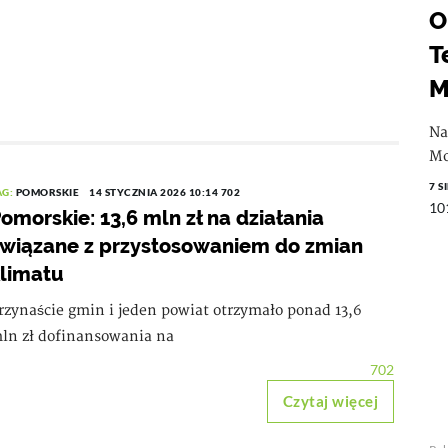
O
T
M
Na
Mo
7 S
AG:
POMORSKIE
14 STYCZNIA 2026 10:14
702
10
omorskie: 13,6 mln zł na działania
wiązane z przystosowaniem do zmian
limatu
rzynaście gmin i jeden powiat otrzymało ponad 13,6
ln zł dofinansowania na
702
Czytaj więcej