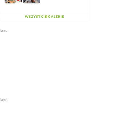
WSZYSTKIE GALERIE
klama
klama