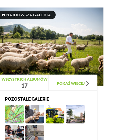
NAJNOWSZA GALERIA
WSZYSTKICH ALBUMÓW
POKAŻ WIĘCEJ
17
POZOSTAŁE GALERIE