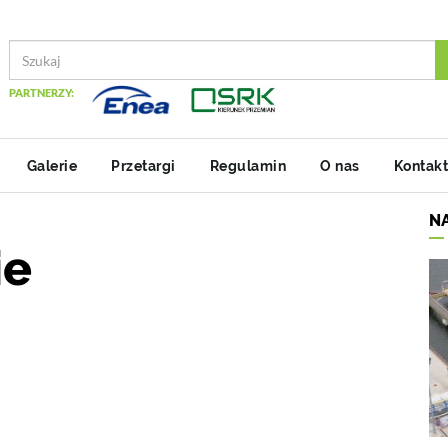
PARTNERZY:
Galerie
Przetargi
Regulamin
O nas
Kontakt
N
ie