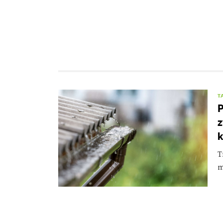
T
P
z
k
T
m