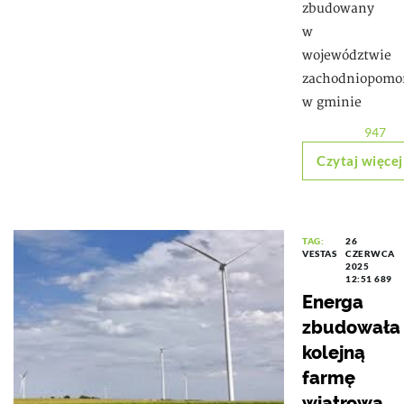
zbudowany
w
województwie
zachodniopomo
w gminie
947
Czytaj więcej
TAG:
26
VESTAS
CZERWCA
2025
12:51
689
Energa
zbudowała
kolejną
farmę
wiatrową.