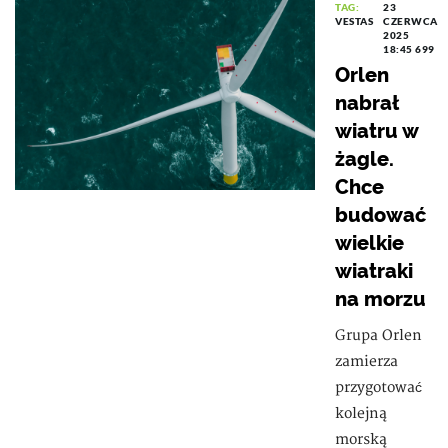
TAG:
23
VESTAS
CZERWCA
2025
18:45
699
Orlen
nabrał
wiatru w
żagle.
Chce
budować
wielkie
wiatraki
na morzu
Grupa Orlen
zamierza
przygotować
kolejną
morską