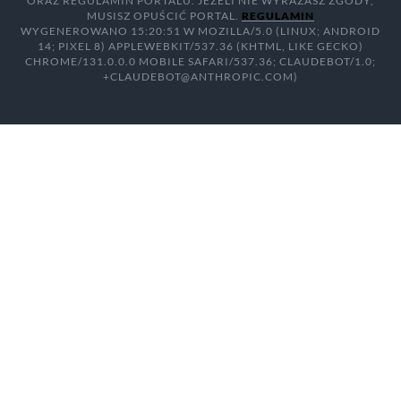
ORAZ REGULAMIN PORTALU. JEŻELI NIE WYRAŻASZ ZGODY,
MUSISZ OPUŚCIĆ PORTAL.
REGULAMIN
WYGENEROWANO 15:20:51 W MOZILLA/5.0 (LINUX; ANDROID
14; PIXEL 8) APPLEWEBKIT/537.36 (KHTML, LIKE GECKO)
CHROME/131.0.0.0 MOBILE SAFARI/537.36; CLAUDEBOT/1.0;
+CLAUDEBOT@ANTHROPIC.COM)