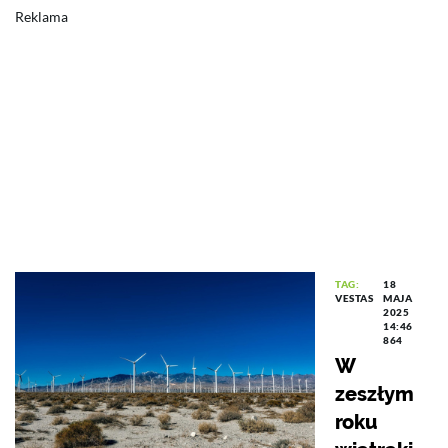
Reklama
TAG:
18
VESTAS
MAJA
2025
14:46
864
W
zeszłym
roku