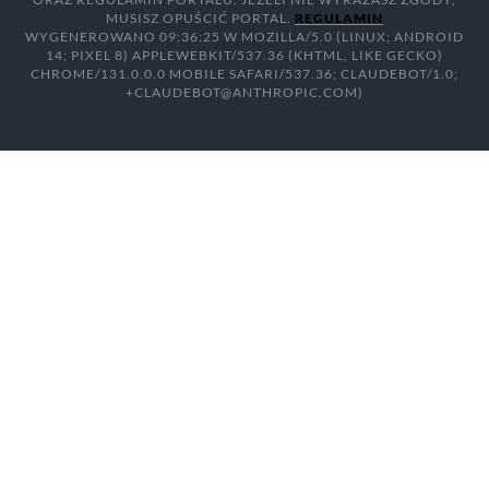
MUSISZ OPUŚCIĆ PORTAL.
REGULAMIN
WYGENEROWANO 09:36:25 W MOZILLA/5.0 (LINUX; ANDROID
14; PIXEL 8) APPLEWEBKIT/537.36 (KHTML, LIKE GECKO)
CHROME/131.0.0.0 MOBILE SAFARI/537.36; CLAUDEBOT/1.0;
+CLAUDEBOT@ANTHROPIC.COM)