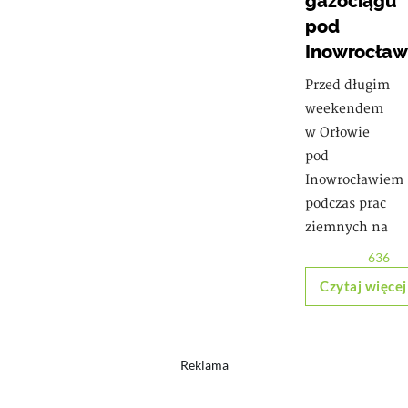
gazociągu
pod
Inowrocła
Przed długim
weekendem
w Orłowie
pod
Inowrocławiem
podczas prac
ziemnych na
636
Czytaj więcej
Reklama