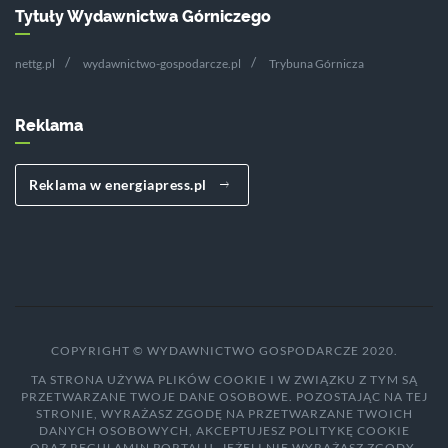
Tytuły Wydawnictwa Górniczego
nettg.pl
wydawnictwo-gospodarcze.pl
Trybuna Górnicza
Reklama
Reklama w energiapress.pl
COPYRIGHT © WYDAWNICTWO GOSPODARCZE 2020.
TA STRONA UŻYWA PLIKÓW COOKIE I W ZWIĄZKU Z TYM SĄ
PRZETWARZANE TWOJE DANE OSOBOWE. POZOSTAJĄC NA TEJ
STRONIE, WYRAŻASZ ZGODĘ NA PRZETWARZANE TWOICH
DANYCH OSOBOWYCH, AKCEPTUJESZ POLITYKĘ COOKIE
ORAZ REGULAMIN PORTALU. JEŻELI NIE WYRAŻASZ ZGODY,