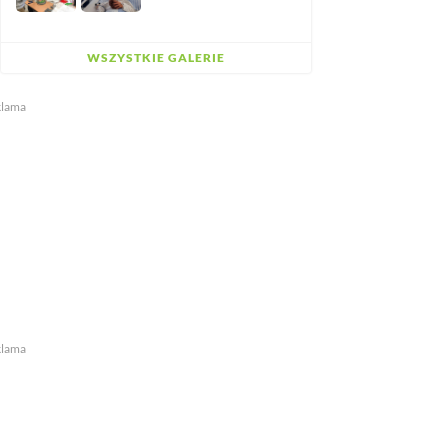
WSZYSTKIE GALERIE
klama
klama