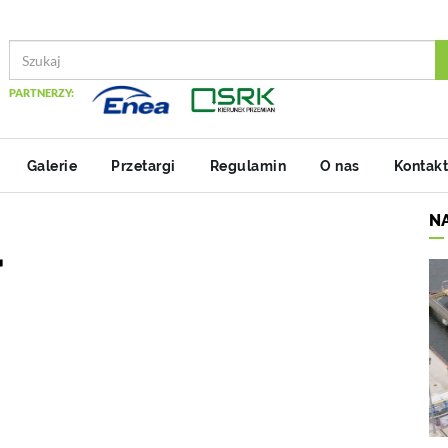
PARTNERZY:
Galerie
Przetargi
Regulamin
O nas
Kontakt
N
r