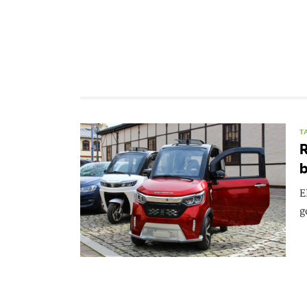
T
R
b
E
g