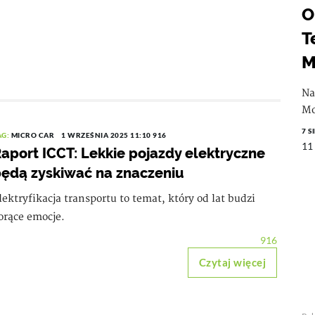
O
T
M
Na
Mo
7 S
AG:
MICRO CAR
1 WRZEŚNIA 2025 11:10
916
11
aport ICCT: Lekkie pojazdy elektryczne
ędą zyskiwać na znaczeniu
lektryfikacja transportu to temat, który od lat budzi
orące emocje.
916
Czytaj więcej