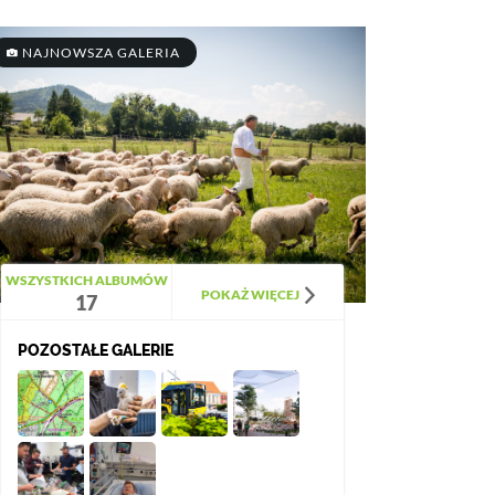
NAJNOWSZA GALERIA
WSZYSTKICH ALBUMÓW
POKAŻ WIĘCEJ
17
POZOSTAŁE GALERIE