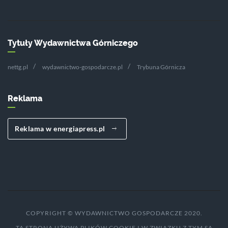
Tytuły Wydawnictwa Górniczego
nettg.pl
wydawnictwo-gospodarcze.pl
Trybuna Górnicza
Reklama
Reklama w energiapress.pl
COPYRIGHT © WYDAWNICTWO GOSPODARCZE 2020.
TA STRONA UŻYWA PLIKÓW COOKIE I W ZWIĄZKU Z TYM SĄ