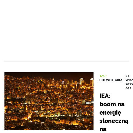
TAG:
24
FOTWOLTAIKA
WRZ
2025
663
IEA:
boom na
energię
słoneczną
na