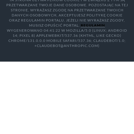
PRZETWARZANE TWOJE DANE OSOBOWE. POZOSTAJĄC NA TEJ
STRONIE, WYRAŻASZ ZGODĘ NA PRZETWARZANE TWOICH
DANYCH OSOBOWYCH, AKCEPTUJESZ POLITYKĘ COOKIE
ORAZ REGULAMIN PORTALU. JEŻELI NIE WYRAŻASZ ZGODY,
MUSISZ OPUŚCIĆ PORTAL.
REGULAMIN
WYGENEROWANO 04:41:22 W MOZILLA/5.0 (LINUX; ANDROID
14; PIXEL 8) APPLEWEBKIT/537.36 (KHTML, LIKE GECKO)
CHROME/131.0.0.0 MOBILE SAFARI/537.36; CLAUDEBOT/1.0;
+CLAUDEBOT@ANTHROPIC.COM)