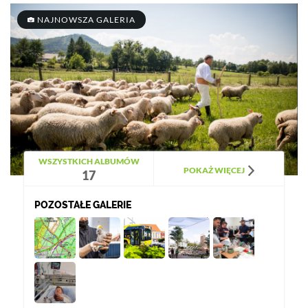
NAJNOWSZA GALERIA
WSZYSTKICH ALBUMÓW
POKAŻ WIĘCEJ
17
POZOSTAŁE GALERIE