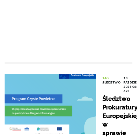
TAG:
13
ŚLEDZTWO
PAŹDZI
2025 06
625
Śledztwo
Prokuratur
Europejskie
w
sprawie