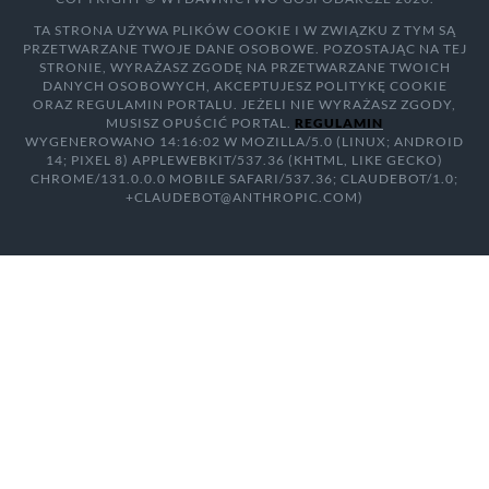
TA STRONA UŻYWA PLIKÓW COOKIE I W ZWIĄZKU Z TYM SĄ
PRZETWARZANE TWOJE DANE OSOBOWE. POZOSTAJĄC NA TEJ
STRONIE, WYRAŻASZ ZGODĘ NA PRZETWARZANE TWOICH
DANYCH OSOBOWYCH, AKCEPTUJESZ POLITYKĘ COOKIE
ORAZ REGULAMIN PORTALU. JEŻELI NIE WYRAŻASZ ZGODY,
MUSISZ OPUŚCIĆ PORTAL.
REGULAMIN
WYGENEROWANO 14:16:02 W MOZILLA/5.0 (LINUX; ANDROID
14; PIXEL 8) APPLEWEBKIT/537.36 (KHTML, LIKE GECKO)
CHROME/131.0.0.0 MOBILE SAFARI/537.36; CLAUDEBOT/1.0;
+CLAUDEBOT@ANTHROPIC.COM)