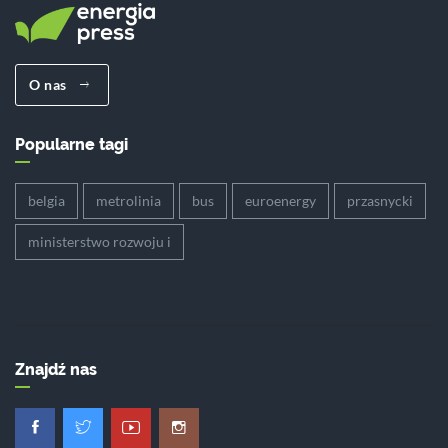
O nas
Popularne tagi
belgia
metrolinia
bus
euroenergy
przasnycki
ministerstwo rozwoju i
Znajdź nas