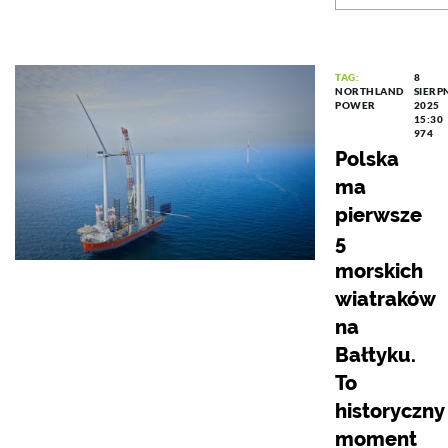
TAG:
8
NORTHLAND
SIERP
POWER
2025
15:30
974
Polska
ma
pierwsze
5
morskich
wiatraków
na
Bałtyku.
To
historyczny
moment