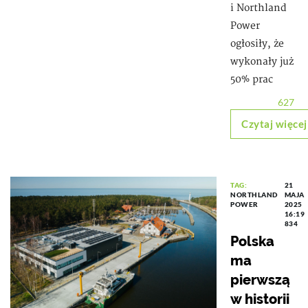
i Northland
Power
ogłosiły, że
wykonały już
50% prac
627
Czytaj więcej
TAG:
21
NORTHLAND
MAJA
POWER
2025
16:19
834
Polska
ma
pierwszą
w historii