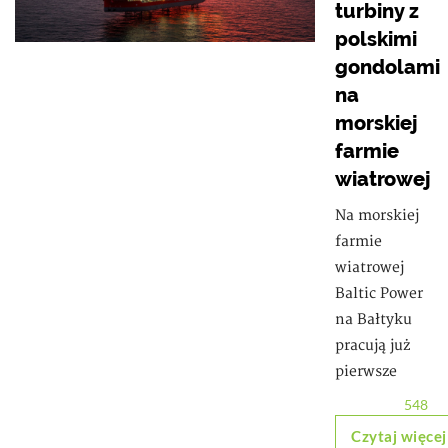
turbiny z
polskimi
gondolami
na
morskiej
farmie
wiatrowej
Na morskiej
farmie
wiatrowej
Baltic Power
na Bałtyku
pracują już
pierwsze
548
Czytaj więcej