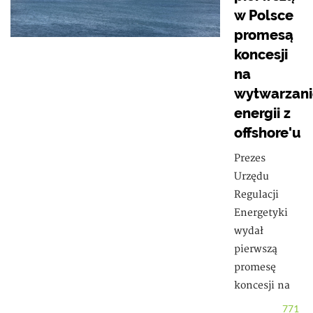
w Polsce
promesą
koncesji
na
wytwarzani
energii z
offshore'u
Prezes
Urzędu
Regulacji
Energetyki
wydał
pierwszą
promesę
koncesji na
771