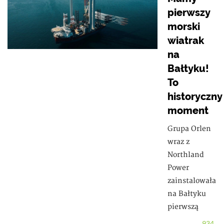
pierwszy
morski
wiatrak
na
Bałtyku!
To
historyczny
moment
Grupa Orlen
wraz z
Northland
Power
zainstalowała
na Bałtyku
pierwszą
934