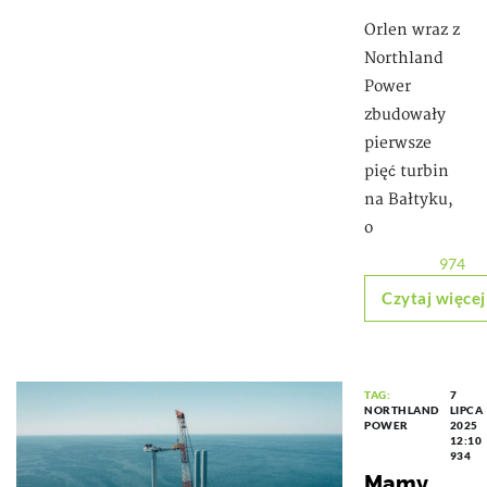
Orlen wraz z
Northland
Power
zbudowały
pierwsze
pięć turbin
na Bałtyku,
o
974
Czytaj więcej
TAG:
7
NORTHLAND
LIPCA
POWER
2025
12:10
934
Mamy