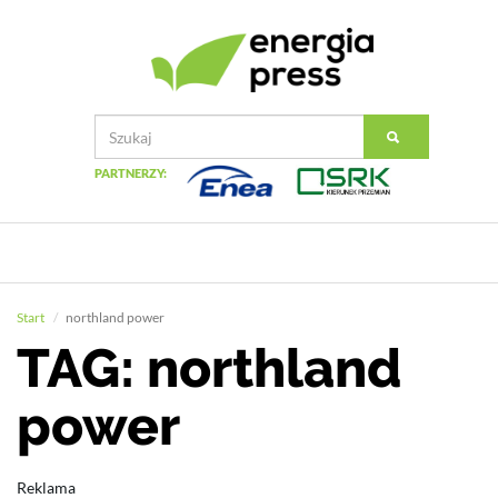
PARTNERZY:
Start
northland power
TAG: northland
power
Reklama