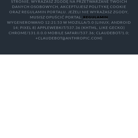
STRONIE, WYRAŻASZ ZGODĘ NA PRZETWARZANE TWOICH
DANYCH OSOBOWYCH, AKCEPTUJESZ POLITYKĘ COOKIE
ORAZ REGULAMIN PORTALU. JEŻELI NIE WYRAŻASZ ZGODY,
MUSISZ OPUŚCIĆ PORTAL.
REGULAMIN
WYGENEROWANO 12:21:53 W MOZILLA/5.0 (LINUX; ANDROID
14; PIXEL 8) APPLEWEBKIT/537.36 (KHTML, LIKE GECKO)
CHROME/131.0.0.0 MOBILE SAFARI/537.36; CLAUDEBOT/1.0;
+CLAUDEBOT@ANTHROPIC.COM)