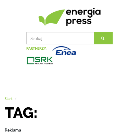
PARTNERZY:
Start
TAG:
Reklama