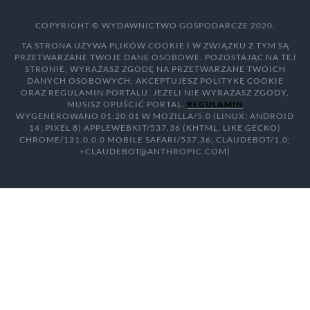
COPYRIGHT © WYDAWNICTWO GOSPODARCZE 2020.
TA STRONA UŻYWA PLIKÓW COOKIE I W ZWIĄZKU Z TYM SĄ
PRZETWARZANE TWOJE DANE OSOBOWE. POZOSTAJĄC NA TEJ
STRONIE, WYRAŻASZ ZGODĘ NA PRZETWARZANE TWOICH
DANYCH OSOBOWYCH, AKCEPTUJESZ POLITYKĘ COOKIE
ORAZ REGULAMIN PORTALU. JEŻELI NIE WYRAŻASZ ZGODY,
MUSISZ OPUŚCIĆ PORTAL.
REGULAMIN
WYGENEROWANO 01:20:01 W MOZILLA/5.0 (LINUX; ANDROID
14; PIXEL 8) APPLEWEBKIT/537.36 (KHTML, LIKE GECKO)
CHROME/131.0.0.0 MOBILE SAFARI/537.36; CLAUDEBOT/1.0;
+CLAUDEBOT@ANTHROPIC.COM)