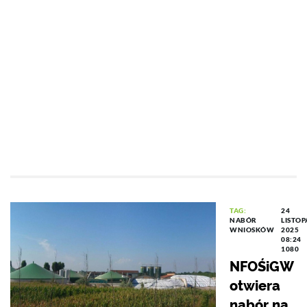
TAG:
24
NABÓR
LISTO
WNIOSKÓW
2025
08:24
1080
NFOŚiGW
otwiera
nabór na