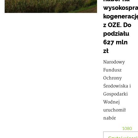
wysokospr
kogeneracj
z OZE. Do
podziału
627 mln
zł
Narodowy
Fundusz
Ochrony
Środowiska i
Gospodarki
Wodnej
uruchomił
nabór
1080