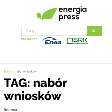
PARTNERZY:
Start
nabór wniosków
TAG: nabór
wniosków
Reklama