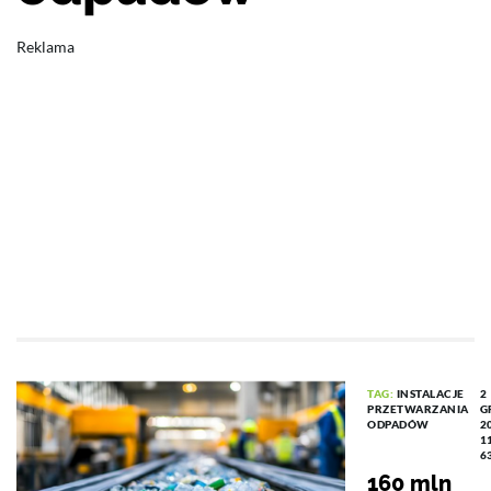
Reklama
TAG:
INSTALACJE
2
PRZETWARZANIA
G
ODPADÓW
2
1
6
160 mln