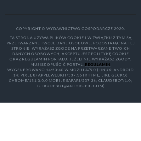
COPYRIGHT © WYDAWNICTWO GOSPODARCZE 2020.
TA STRONA UŻYWA PLIKÓW COOKIE I W ZWIĄZKU Z TYM SĄ
PRZETWARZANE TWOJE DANE OSOBOWE. POZOSTAJĄC NA TEJ
STRONIE, WYRAŻASZ ZGODĘ NA PRZETWARZANE TWOICH
DANYCH OSOBOWYCH, AKCEPTUJESZ POLITYKĘ COOKIE
ORAZ REGULAMIN PORTALU. JEŻELI NIE WYRAŻASZ ZGODY,
MUSISZ OPUŚCIĆ PORTAL.
REGULAMIN
WYGENEROWANO 14:53:40 W MOZILLA/5.0 (LINUX; ANDROID
14; PIXEL 8) APPLEWEBKIT/537.36 (KHTML, LIKE GECKO)
CHROME/131.0.0.0 MOBILE SAFARI/537.36; CLAUDEBOT/1.0;
+CLAUDEBOT@ANTHROPIC.COM)