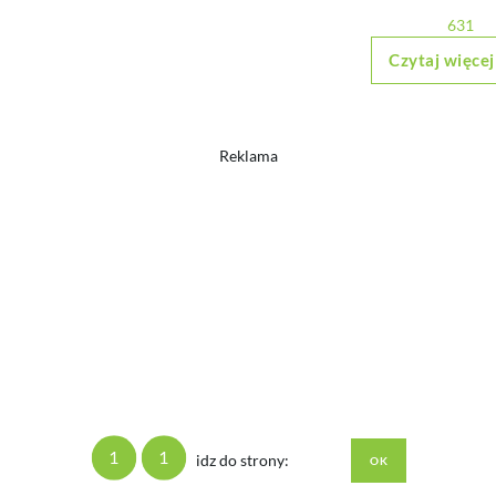
631
Czytaj więcej
Reklama
1
1
idz do strony: