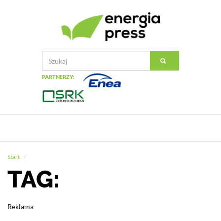
PARTNERZY:
Start
TAG:
Reklama