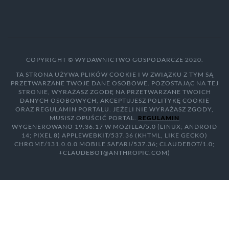
COPYRIGHT © WYDAWNICTWO GOSPODARCZE 2020.
TA STRONA UŻYWA PLIKÓW COOKIE I W ZWIĄZKU Z TYM SĄ
PRZETWARZANE TWOJE DANE OSOBOWE. POZOSTAJĄC NA TEJ
STRONIE, WYRAŻASZ ZGODĘ NA PRZETWARZANE TWOICH
DANYCH OSOBOWYCH, AKCEPTUJESZ POLITYKĘ COOKIE
ORAZ REGULAMIN PORTALU. JEŻELI NIE WYRAŻASZ ZGODY,
MUSISZ OPUŚCIĆ PORTAL.
REGULAMIN
WYGENEROWANO 19:36:17 W MOZILLA/5.0 (LINUX; ANDROID
14; PIXEL 8) APPLEWEBKIT/537.36 (KHTML, LIKE GECKO)
CHROME/131.0.0.0 MOBILE SAFARI/537.36; CLAUDEBOT/1.0;
+CLAUDEBOT@ANTHROPIC.COM)