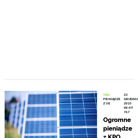
TAG:
23
PIENIĄDZE
GRUDNI
Z UE
2025
08:09
767
Ogromne
pieniądze
z KPO