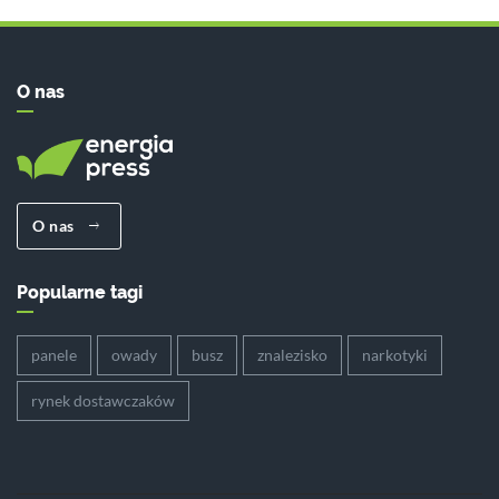
O nas
O nas
Popularne tagi
panele
owady
busz
znalezisko
narkotyki
rynek dostawczaków