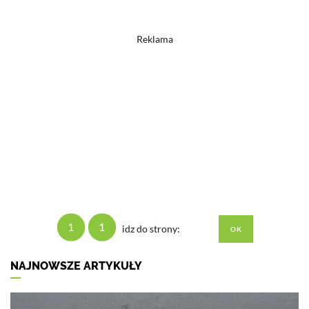
Reklama
1
1
idz do strony:
NAJNOWSZE ARTYKUŁY