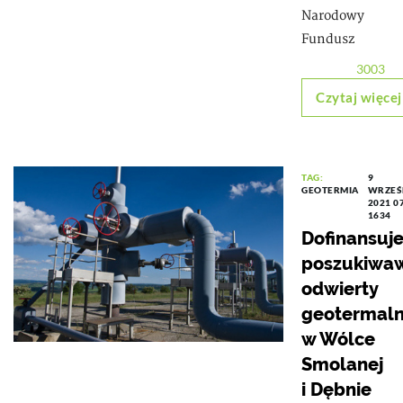
Narodowy
Fundusz
3003
Czytaj więcej
TAG:
9
GEOTERMIA
WRZEŚ
2021 0
1634
Dofinansuj
poszukiwa
odwierty
geotermal
w Wólce
Smolanej
i Dębnie