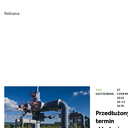
Reklama
TAG:
27
GEOTERMIA
CZERW
2022
10:15
1670
Przedłużon
termin