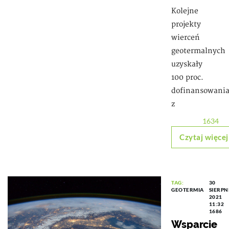
Kolejne
projekty
wierceń
geotermalnych
uzyskały
100 proc.
dofinansowani
z
1634
Czytaj więcej
TAG:
30
GEOTERMIA
SIERPN
2021
11:32
1686
Wsparcie