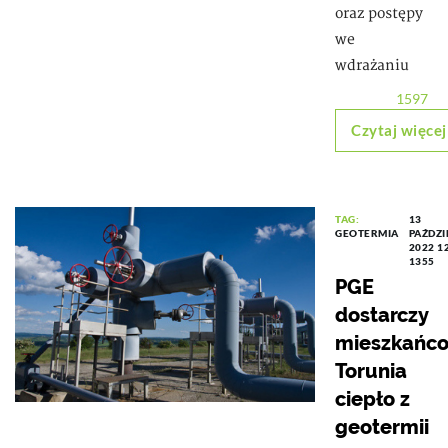
oraz postępy
we
wdrażaniu
1597
Czytaj więcej
TAG:
13
GEOTERMIA
PAŹDZI
2022 1
1355
PGE
dostarczy
mieszkańc
Torunia
ciepło z
geotermii