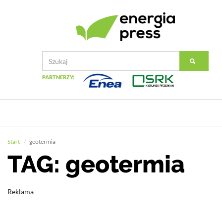
PARTNERZY:
Start
geotermia
TAG: geotermia
Reklama