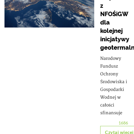
z
NFOŚiGW
dla
kolejnej
inicjatywy
geotermaln
Narodowy
Fundusz
Ochrony
Środowiska i
Gospodarki
Wodnej w
całości
sfinansuje
1686
Czytaj więcej