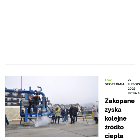
TAG:
27
GEOTERMIA
LISTOP
2025
09:36
4
Zakopane
zyska
kolejne
źródło
ciepła