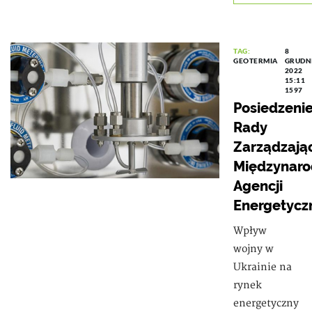
TAG:
8
GEOTERMIA
GRUDN
2022
15:11
1597
Posiedzeni
Rady
Zarządzają
Międzynar
Agencji
Energetycz
Wpływ
wojny w
Ukrainie na
rynek
energetyczny