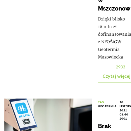
w
Mszczonow
Dzięki blisko
16 mln zł
dofinansowani
z NFOŚiGW
Geotermia
Mazowiecka
2933
Czytaj więcej
TAG:
10
GEOTERMIA
LISTOP
2021
08:40
2001
Brak