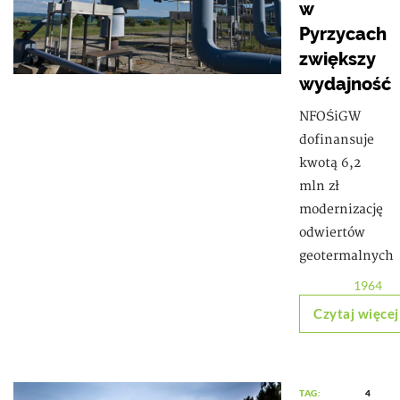
w
Pyrzycach
zwiększy
wydajność
NFOŚiGW
dofinansuje
kwotą 6,2
mln zł
modernizację
odwiertów
geotermalnych
1964
Czytaj więcej
TAG:
4