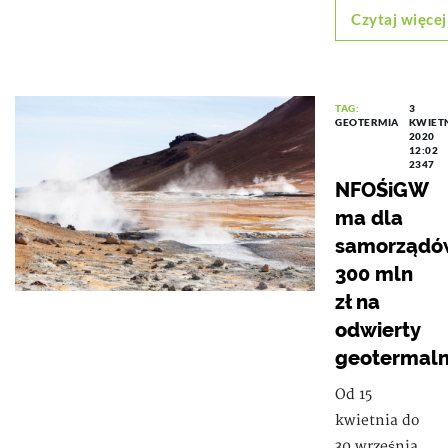
Czytaj więcej
TAG:
3
GEOTERMIA
KWIET
2020
12:02
2347
NFOŚiGW
ma dla
samorządó
300 mln
zł na
odwierty
geotermal
Od 15
kwietnia do
30 września