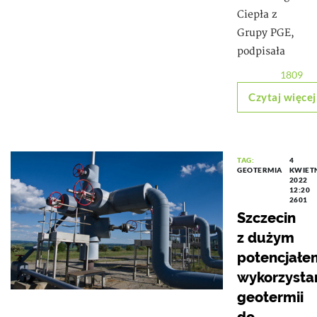
Ciepła z
Grupy PGE,
podpisała
1809
Czytaj więcej
TAG:
4
GEOTERMIA
KWIET
2022
12:20
2601
Szczecin
z dużym
potencjałe
wykorzysta
geotermii