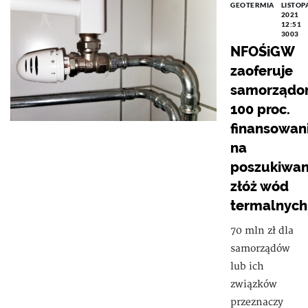
GEOTERMIA
LISTOP
2021
12:51
3003
NFOŚiGW
zaoferuje
samorząd
100 proc.
finansowan
na
poszukiwan
złóż wód
termalnych
70 mln zł dla
samorządów
lub ich
związków
przeznaczy