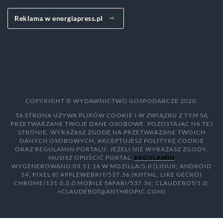
Reklama w energiapress.pl
COPYRIGHT © WYDAWNICTWO GOSPODARCZE 2020.
TA STRONA UŻYWA PLIKÓW COOKIE I W ZWIĄZKU Z TYM SĄ
PRZETWARZANE TWOJE DANE OSOBOWE. POZOSTAJĄC NA TEJ
STRONIE, WYRAŻASZ ZGODĘ NA PRZETWARZANE TWOICH
DANYCH OSOBOWYCH, AKCEPTUJESZ POLITYKĘ COOKIE
ORAZ REGULAMIN PORTALU. JEŻELI NIE WYRAŻASZ ZGODY,
MUSISZ OPUŚCIĆ PORTAL.
REGULAMIN
WYGENEROWANO 03:51:16 W MOZILLA/5.0 (LINUX; ANDROID
14; PIXEL 8) APPLEWEBKIT/537.36 (KHTML, LIKE GECKO)
CHROME/131.0.0.0 MOBILE SAFARI/537.36; CLAUDEBOT/1.0;
+CLAUDEBOT@ANTHROPIC.COM)