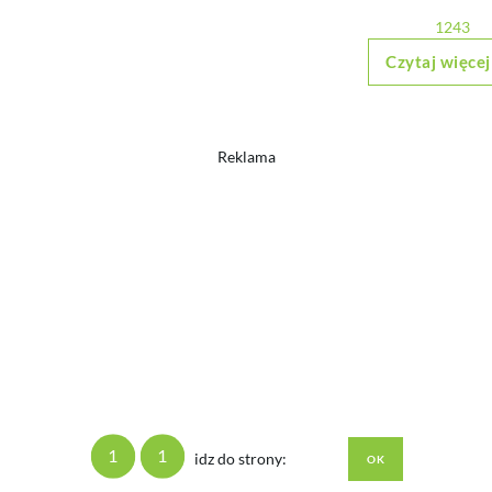
1243
Czytaj więcej
Reklama
1
1
idz do strony: