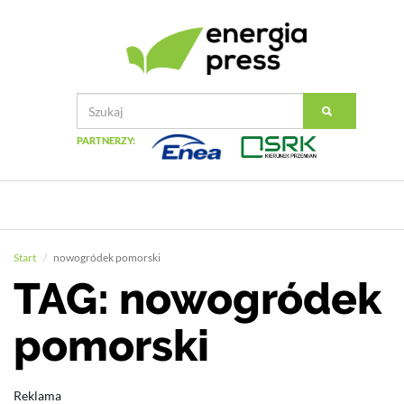
PARTNERZY:
Start
nowogródek pomorski
TAG: nowogródek
pomorski
Reklama