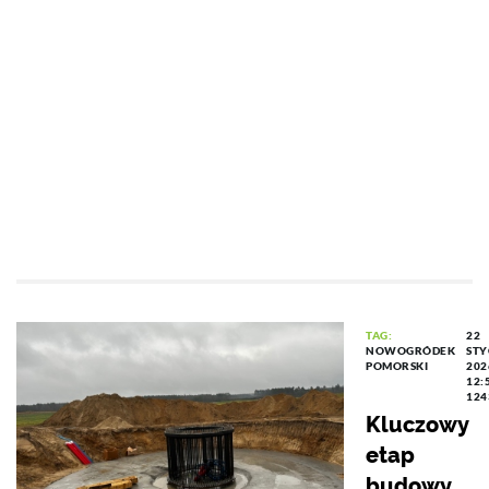
TAG:
22
NOWOGRÓDEK
STY
POMORSKI
202
12:
124
Kluczowy
etap
budowy