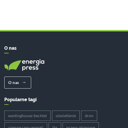
O nas
O nas
Popularne tagi
westinghouse-bechtel
oświetlenie
dron
ujemne ceny energii
ibs
prawo atomowe