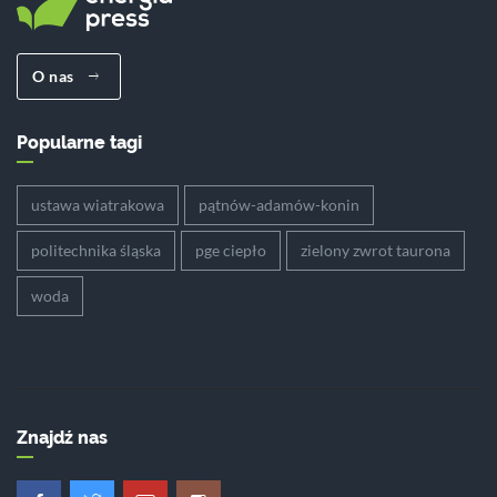
O nas
Popularne tagi
ustawa wiatrakowa
pątnów-adamów-konin
politechnika śląska
pge ciepło
zielony zwrot taurona
woda
Znajdź nas