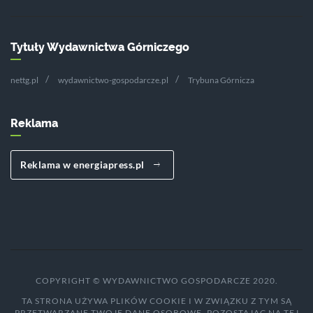
Tytuły Wydawnictwa Górniczego
nettg.pl
wydawnictwo-gospodarcze.pl
Trybuna Górnicza
Reklama
Reklama w energiapress.pl
COPYRIGHT © WYDAWNICTWO GOSPODARCZE 2020.
TA STRONA UŻYWA PLIKÓW COOKIE I W ZWIĄZKU Z TYM SĄ
PRZETWARZANE TWOJE DANE OSOBOWE. POZOSTAJĄC NA TEJ