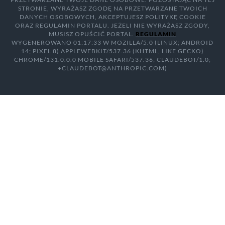
STRONIE, WYRAŻASZ ZGODĘ NA PRZETWARZANE TWOICH
DANYCH OSOBOWYCH, AKCEPTUJESZ POLITYKĘ COOKIE
ORAZ REGULAMIN PORTALU. JEŻELI NIE WYRAŻASZ ZGODY,
MUSISZ OPUŚCIĆ PORTAL.
REGULAMIN
WYGENEROWANO 01:17:33 W MOZILLA/5.0 (LINUX; ANDROID
14; PIXEL 8) APPLEWEBKIT/537.36 (KHTML, LIKE GECKO)
CHROME/131.0.0.0 MOBILE SAFARI/537.36; CLAUDEBOT/1.0;
+CLAUDEBOT@ANTHROPIC.COM)