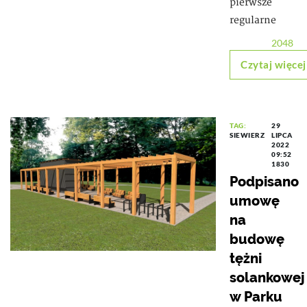
pierwsze
regularne
2048
Czytaj więcej
TAG:
29
SIEWIERZ
LIPCA
2022
09:52
1830
Podpisano
umowę
na
budowę
tężni
solankowej
w Parku