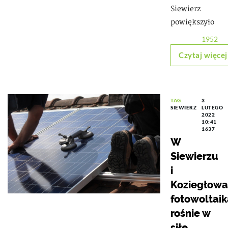
Siewierz
powiększyło
1952
Czytaj więcej
TAG:
3
SIEWIERZ
LUTEGO
2022
10:41
1637
W
Siewierzu
i
Koziegłow
fotowoltaik
rośnie w
siłę