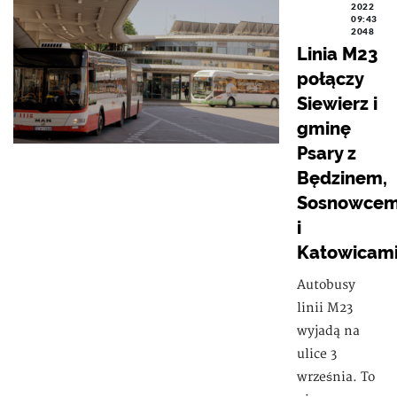
2022
09:43
2048
Linia M23
połączy
Siewierz i
gminę
Psary z
Będzinem,
Sosnowce
i
Katowicam
Autobusy
linii M23
wyjadą na
ulice 3
września. To