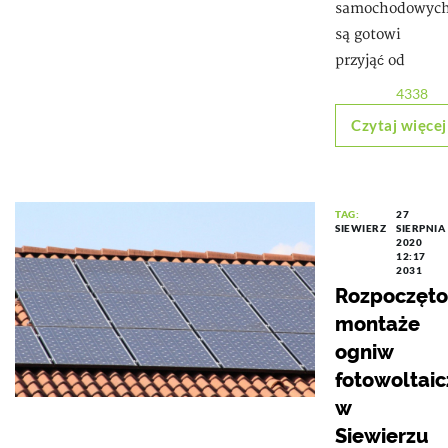
samochodowyc
są gotowi
przyjąć od
4338
Czytaj więcej
TAG:
27
SIEWIERZ
SIERPNIA
2020
12:17
2031
Rozpoczęto
montaże
ogniw
fotowoltai
w
Siewierzu