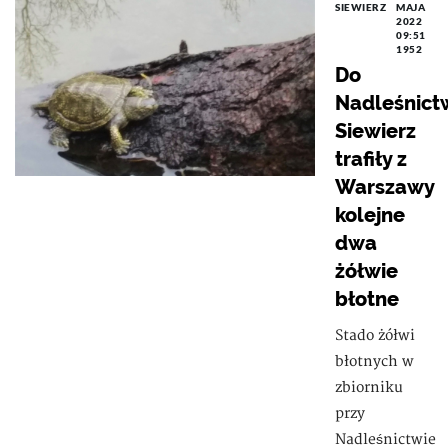
SIEWIERZ
MAJA
2022
09:51
1952
Do
Nadleśnict
Siewierz
trafiły z
Warszawy
kolejne
dwa
żółwie
błotne
Stado żółwi
błotnych w
zbiorniku
przy
Nadleśnictwie