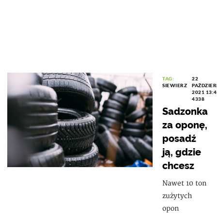
TAG:
22
SIEWIERZ
PAŹDZIER
2021 13:
4338
Sadzonka
za oponę,
posadź
ją, gdzie
chcesz
Nawet 10 ton
zużytych
opon