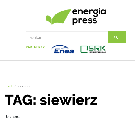
PARTNERZY:
Start
siewierz
TAG: siewierz
Reklama