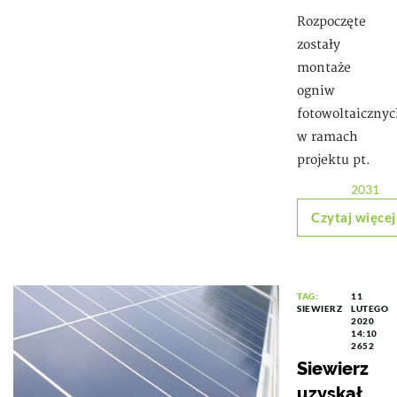
Rozpoczęte
zostały
montaże
ogniw
fotowoltaiczny
w ramach
projektu pt.
2031
Czytaj więcej
TAG:
11
SIEWIERZ
LUTEGO
2020
14:10
2652
Siewierz
uzyskał