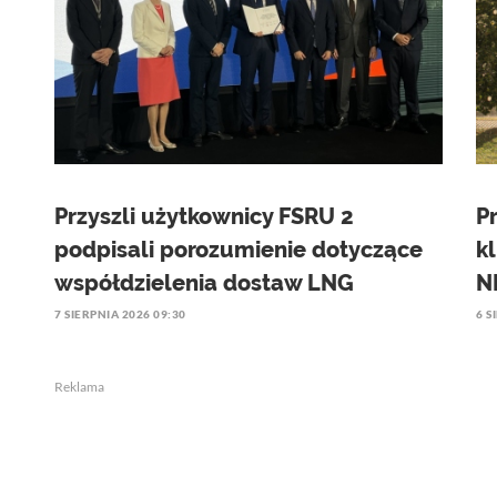
Przyszli użytkownicy FSRU 2
P
podpisali porozumienie dotyczące
k
współdzielenia dostaw LNG
N
7 SIERPNIA 2026 09:30
6 S
Reklama