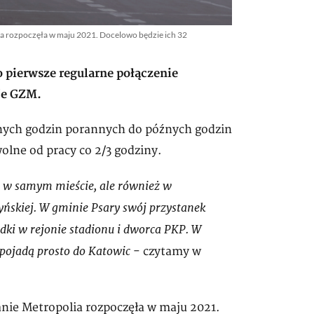
lia rozpoczęła w maju 2021. Docelowo będzie ich 32
o pierwsze regularne połączenie
uje GZM.
snych godzin porannych do późnych godzin
olne od pracy co 2/3 godziny.
o w samym mieście, ale również w
ńskiej. W gminie Psary swój przystanek
dki w rejonie stadionu i dworca PKP. W
 pojadą prosto do Katowic
- czytamy w
anie Metropolia rozpoczęła w maju 2021.