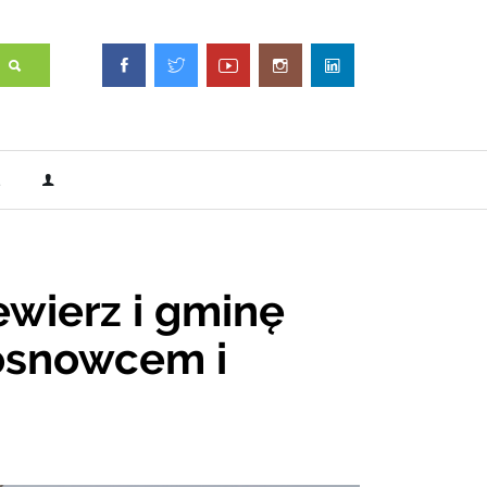
ewierz i gminę
osnowcem i