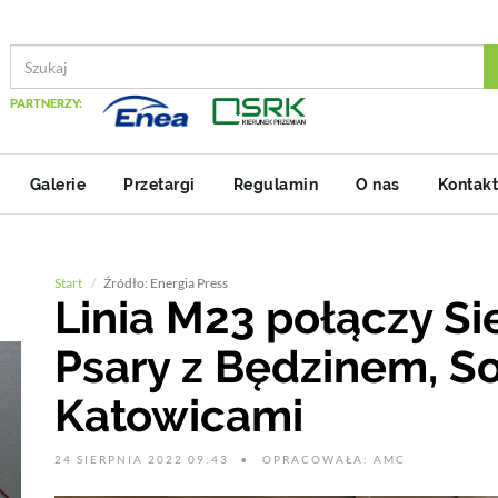
PARTNERZY:
Galerie
Przetargi
Regulamin
O nas
Kontakt
Start
Źródło: Energia Press
Linia M23 połączy Si
Psary z Będzinem, S
Katowicami
24 SIERPNIA 2022 09:43
OPRACOWAŁA: AMC