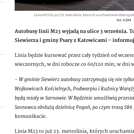
Linia M23 to już 23. metrolinia, których uruchamianie Metropo
fot. GZM
Autobusy linii M23 wyjadą na ulice 3 września. T
Siewierza i gminy Psary z Katowicami - inform
Linia będzie kursować przez cały tydzień od wcze
wieczornych, w dni robocze co 60/120 min; w dni w
- W gminie Siewierz autobusy zatrzymają się nie tylk
Wojkowicach Kościelnych, Podwarpiu i Kuźnicy Waręży
będą miały w Sarnowie. W Będzinie umożliwią przesia
Sosnowcu obsłużą dzielnicę Pogoń, po czym trasą S86
komunikacie.
Linia M23 to już 23. metrolinia, których uruchami