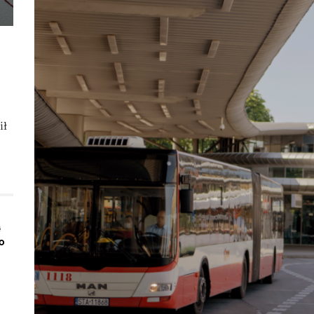
ił
ą
o