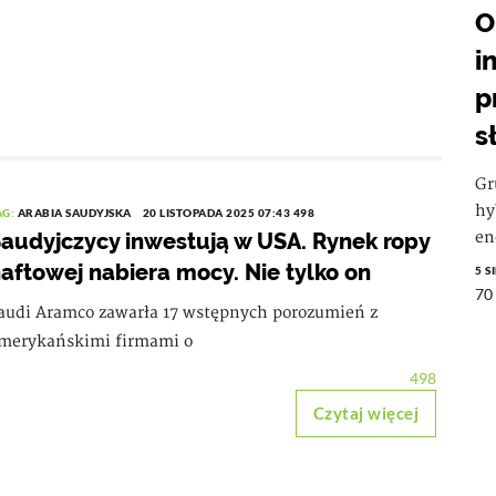
O
i
p
s
Gr
hy
AG:
ARABIA SAUDYJSKA
20 LISTOPADA 2025 07:43
498
audyjczycy inwestują w USA. Rynek ropy
en
aftowej nabiera mocy. Nie tylko on
5 S
70
audi Aramco zawarła 17 wstępnych porozumień z
merykańskimi firmami o
498
Czytaj więcej