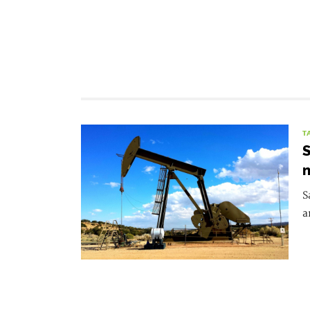
T
S
n
S
a