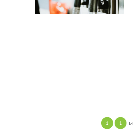
1
1
id