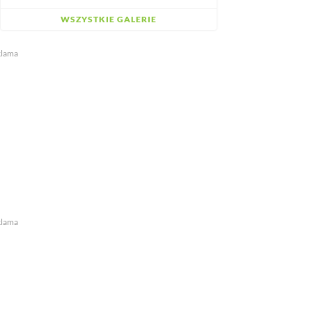
WSZYSTKIE GALERIE
klama
klama