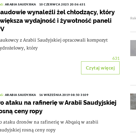
AG:
ARABIA SAUDYJSKA
10 CZERWCA 2025 20:06
631
audowie wynaleźli żel chłodzący, który
Re
większa wydajność i żywotność paneli
PV
aukowcy z Arabii Saudyjskiej opracowali kompozyt
ydrożelowy, który
631
Czytaj więcej
AG:
ARABIA SAUDYJSKA
16 WRZEŚNIA 2019 08:50
3109
o ataku na rafinerię w Arabii Saudyjskiej
osną ceny ropy
o ataku dronów na rafinerię w Abqaiq w arabii
audyjskiej rosną ceny ropy