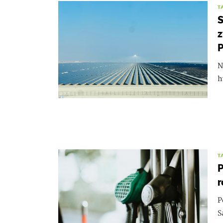
T
S
z
N
h
T
P
r
P
S